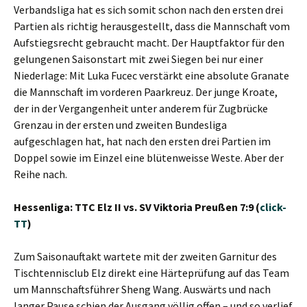
Verbandsliga hat es sich somit schon nach den ersten drei
Partien als richtig herausgestellt, dass die Mannschaft vom
Aufstiegsrecht gebraucht macht. Der Hauptfaktor für den
gelungenen Saisonstart mit zwei Siegen bei nur einer
Niederlage: Mit Luka Fucec verstärkt eine absolute Granate
die Mannschaft im vorderen Paarkreuz. Der junge Kroate,
der in der Vergangenheit unter anderem für Zugbrücke
Grenzau in der ersten und zweiten Bundesliga
aufgeschlagen hat, hat nach den ersten drei Partien im
Doppel sowie im Einzel eine blütenweisse Weste. Aber der
Reihe nach.
Hessenliga: TTC Elz II vs. SV Viktoria Preußen 7:9 (
click-
TT
)
Zum Saisonauftakt wartete mit der zweiten Garnitur des
Tischtennisclub Elz direkt eine Härteprüfung auf das Team
um Mannschaftsführer Sheng Wang. Auswärts und nach
langer Pause schien der Ausgang völlig offen – und so verlief