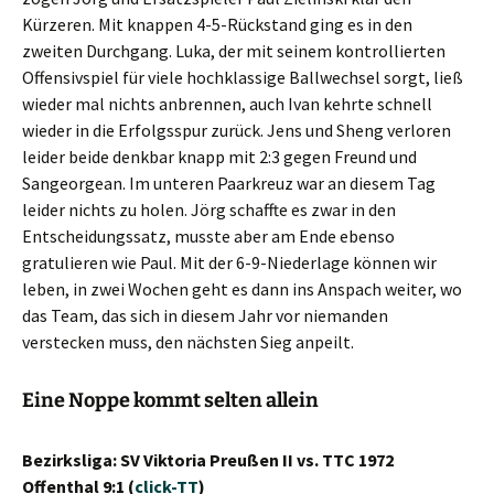
Kürzeren. Mit knappen 4-5-Rückstand ging es in den
zweiten Durchgang. Luka, der mit seinem kontrollierten
Offensivspiel für viele hochklassige Ballwechsel sorgt, ließ
wieder mal nichts anbrennen, auch Ivan kehrte schnell
wieder in die Erfolgsspur zurück. Jens und Sheng verloren
leider beide denkbar knapp mit 2:3 gegen Freund und
Sangeorgean. Im unteren Paarkreuz war an diesem Tag
leider nichts zu holen. Jörg schaffte es zwar in den
Entscheidungssatz, musste aber am Ende ebenso
gratulieren wie Paul. Mit der 6-9-Niederlage können wir
leben, in zwei Wochen geht es dann ins Anspach weiter, wo
das Team, das sich in diesem Jahr vor niemanden
verstecken muss, den nächsten Sieg anpeilt.
Eine Noppe kommt selten allein
Bezirksliga: SV Viktoria Preußen II vs. TTC 1972
Offenthal 9:1 (
click-TT
)