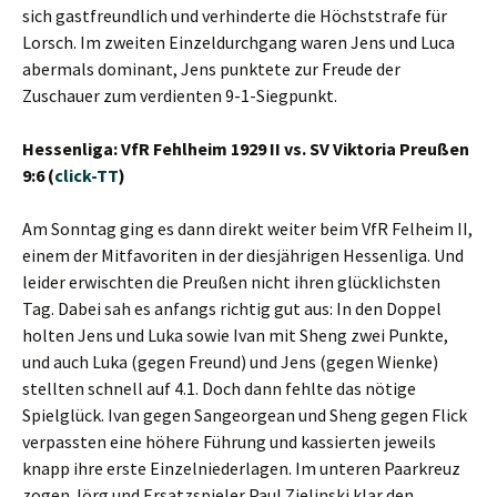
sich gastfreundlich und verhinderte die Höchststrafe für
Lorsch. Im zweiten Einzeldurchgang waren Jens und Luca
abermals dominant, Jens punktete zur Freude der
Zuschauer zum verdienten 9-1-Siegpunkt.
Hessenliga: VfR Fehlheim 1929 II vs. SV Viktoria Preußen
9:6 (
click-TT
)
Am Sonntag ging es dann direkt weiter beim VfR Felheim II,
einem der Mitfavoriten in der diesjährigen Hessenliga. Und
leider erwischten die Preußen nicht ihren glücklichsten
Tag. Dabei sah es anfangs richtig gut aus: In den Doppel
holten Jens und Luka sowie Ivan mit Sheng zwei Punkte,
und auch Luka (gegen Freund) und Jens (gegen Wienke)
stellten schnell auf 4.1. Doch dann fehlte das nötige
Spielglück. Ivan gegen Sangeorgean und Sheng gegen Flick
verpassten eine höhere Führung und kassierten jeweils
knapp ihre erste Einzelniederlagen. Im unteren Paarkreuz
zogen Jörg und Ersatzspieler Paul Zielinski klar den