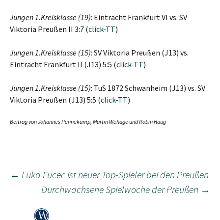
Jungen 1.Kreisklasse (19)
: Eintracht Frankfurt VI vs. SV
Viktoria Preußen II 3:7 (
click-TT
)
Jungen 1.Kreisklasse (15)
: SV Viktoria Preußen (J13) vs.
Eintracht Frankfurt II (J13) 5:5 (
click-TT
)
Jungen 1.Kreisklasse (15)
: TuS 1872 Schwanheim (J13) vs. SV
Viktoria Preußen (J13) 5:5 (
click-TT
)
Beitrag von Johannes Pennekamp, Martin Wehage und Robin Haug
Beitragsnavigation
←
Luka Fucec ist neuer Top-Spieler bei den Preußen
Durchwachsene Spielwoche der Preußen
→