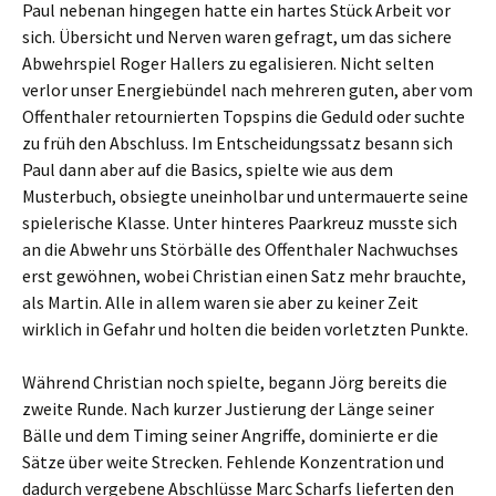
Paul nebenan hingegen hatte ein hartes Stück Arbeit vor
sich. Übersicht und Nerven waren gefragt, um das sichere
Abwehrspiel Roger Hallers zu egalisieren. Nicht selten
verlor unser Energiebündel nach mehreren guten, aber vom
Offenthaler retournierten Topspins die Geduld oder suchte
zu früh den Abschluss. Im Entscheidungssatz besann sich
Paul dann aber auf die Basics, spielte wie aus dem
Musterbuch, obsiegte uneinholbar und untermauerte seine
spielerische Klasse. Unter hinteres Paarkreuz musste sich
an die Abwehr uns Störbälle des Offenthaler Nachwuchses
erst gewöhnen, wobei Christian einen Satz mehr brauchte,
als Martin. Alle in allem waren sie aber zu keiner Zeit
wirklich in Gefahr und holten die beiden vorletzten Punkte.
Während Christian noch spielte, begann Jörg bereits die
zweite Runde. Nach kurzer Justierung der Länge seiner
Bälle und dem Timing seiner Angriffe, dominierte er die
Sätze über weite Strecken. Fehlende Konzentration und
dadurch vergebene Abschlüsse Marc Scharfs lieferten den