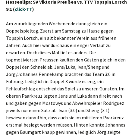
Hessenliga: SV Viktoria Preußen vs. TTV Topspin Lorsch
9:1 (
click-TT
)
Am zurückliegenden Wochenende dann gleich ein
Doppelspieltag. Zuerst am Samstag zu Hause gegen
Topspin Lorsch, ein alt bekannter Verein aus früheren
Jahren. Auch hier war durchaus ein enger Verlauf zu
erwarten. Doch dieses Mal lief es anders. Die
topmotivierten Preussen kauften den Gästen gleich in den
Doppel den Schneid ab. Jens/Luka, Ivan/Sheng und
Jörg/Johannes Pennekamp brachten das Team 3:0 in
Führung. Lediglich in Doppel 3 wurde es eng, ein
Fehlaufschlag entschied das Spiel zu unseren Gunsten. Im
oberen Paarkreuz legten Jens und Luka dann direkt nach
und gaben gegen Mostowys und Abwehrspieler Rodriguez
jeweils nur einen Satz ab. Ivan (3:0) und Sheng (3:1)
bewiesen daraufhin, dass auch sie im mittleren Paarkreuz
erstmal besiegt werden müssen. Hinten konnte Johannes
gegen Baumgart knapp gewinnen, lediglich Jörg zeigte