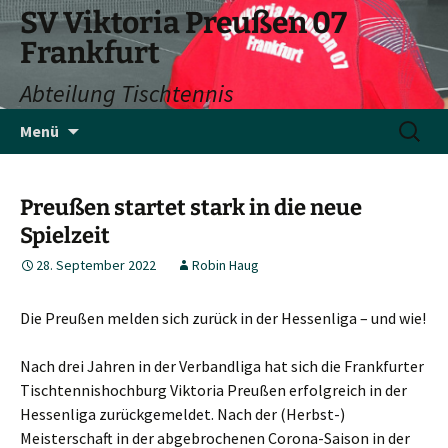
SV Viktoria Preußen 07
Frankfurt
Abteilung Tischtennis
Zum
Suchen
Menü
Inhalt
nach:
springen
Preußen startet stark in die neue
Spielzeit
28. September 2022
Robin Haug
Die Preußen melden sich zurück in der Hessenliga – und wie!
Nach drei Jahren in der Verbandliga hat sich die Frankfurter
Tischtennishochburg Viktoria Preußen erfolgreich in der
Hessenliga zurückgemeldet. Nach der (Herbst-)
Meisterschaft in der abgebrochenen Corona-Saison in der