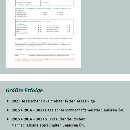
Größte Erfolge
2023
Hessischer Pokalmeister in der Hessenliga
2015 + 2016 + 2017
Hessischer Mannschaftsmeister Senioren Ü40
2015 + 2016 + 2017
5. und 6. der deutschen
Mannschaftsmeisterschaften Senioren Ü40