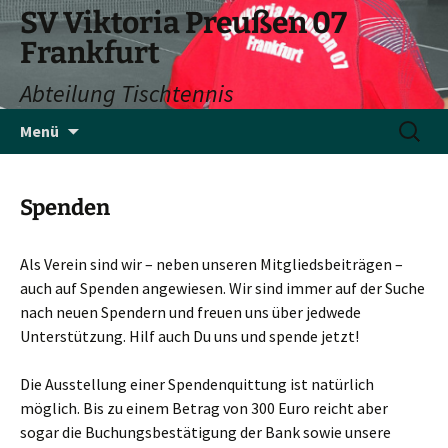
SV Viktoria Preußen 07
Frankfurt
Abteilung Tischtennis
Zum
Suchen
Menü
Inhalt
nach:
springen
Spenden
Als Verein sind wir – neben unseren Mitgliedsbeiträgen –
auch auf Spenden angewiesen. Wir sind immer auf der Suche
nach neuen Spendern und freuen uns über jedwede
Unterstützung. Hilf auch Du uns und spende jetzt!
Die Ausstellung einer Spendenquittung ist natürlich
möglich. Bis zu einem Betrag von 300 Euro reicht aber
sogar die Buchungsbestätigung der Bank sowie unsere