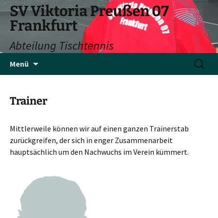
SV Viktoria Preußen 07
Frankfurt
Abteilung Tischtennis
Zum
Suchen
Menü
Inhalt
nach:
springen
Trainer
Mittlerweile können wir auf einen ganzen Trainerstab
zurückgreifen, der sich in enger Zusammenarbeit
hauptsächlich um den Nachwuchs im Verein kümmert.