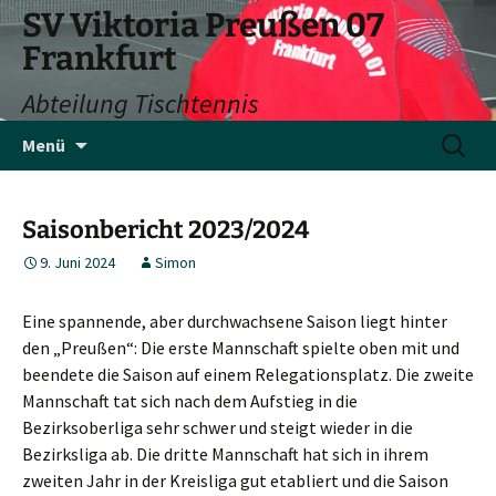
SV Viktoria Preußen 07
Frankfurt
Abteilung Tischtennis
Zum
Suchen
Menü
Inhalt
nach:
springen
Saisonbericht 2023/2024
9. Juni 2024
Simon
Eine spannende, aber durchwachsene Saison liegt hinter
den „Preußen“: Die erste Mannschaft spielte oben mit und
beendete die Saison auf einem Relegationsplatz. Die zweite
Mannschaft tat sich nach dem Aufstieg in die
Bezirksoberliga sehr schwer und steigt wieder in die
Bezirksliga ab. Die dritte Mannschaft hat sich in ihrem
zweiten Jahr in der Kreisliga gut etabliert und die Saison