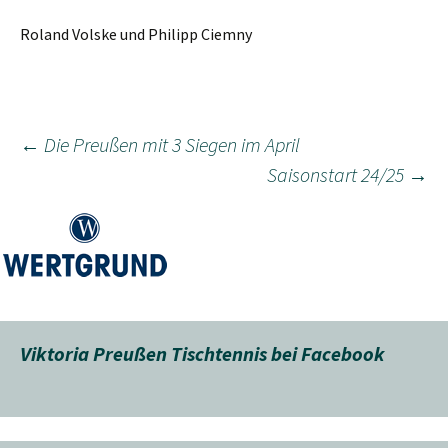
Roland Volske und Philipp Ciemny
Beitragsnavigation
←
Die Preußen mit 3 Siegen im April
Saisonstart 24/25
→
Viktoria Preußen Tischtennis bei Facebook