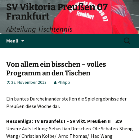
SV Viktoria Preußen 07
Frankfurt
Abteilung Tischtennis
Zum
Suchen
Menü
Inhalt
nach:
springen
Von allem ein bisschen – volles
Programm an den Tischen
22. November 2013
Philipp
Ein buntes Durcheinander stellen die Spielergebnisse der
Preußen diese Woche dar.
Hessenliga:
TV Braunfels I – SV Vikt. Preußen II 3:9
Unsere Aufstellung: Sebastian Drescher/ Ole Schäfer/ Sheng
Wang/ Christian Kolbe/ Arno Thomas/ Hao Wang