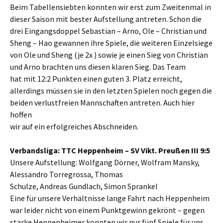
Beim Tabellensiebten konnten wir erst zum Zweitenmal in
dieser Saison mit bester Aufstellung antreten. Schon die
drei Eingangsdoppel Sebastian – Arno, Ole – Christian und
Sheng – Hao gewannen ihre Spiele, die weiteren Einzelsiege
von Ole und Sheng (je 2x ) sowie je einen Sieg von Christian
und Arno brachten uns diesen klaren Sieg. Das Team
hat mit 12:2 Punkten einen guten 3. Platz erreicht,
allerdings müssen sie in den letzten Spielen noch gegen die
beiden verlustfreien Mannschaften antreten. Auch hier
hoffen
wir auf ein erfolgreiches Abschneiden.
Verbandsliga: TTC Heppenheim – SV Vikt. Preußen III 9:5
Unsere Aufstellung: Wolfgang Dörner, Wolfram Mansky,
Alessandro Torregrossa, Thomas
Schulze, Andreas Gundlach, Simon Sprankel
Eine für unsere Verhältnisse lange Fahrt nach Heppenheim
war leider nicht von einem Punktgewinn gekrönt – gegen
starke Heppenheimer konnten wir nur fünf Spiele für uns