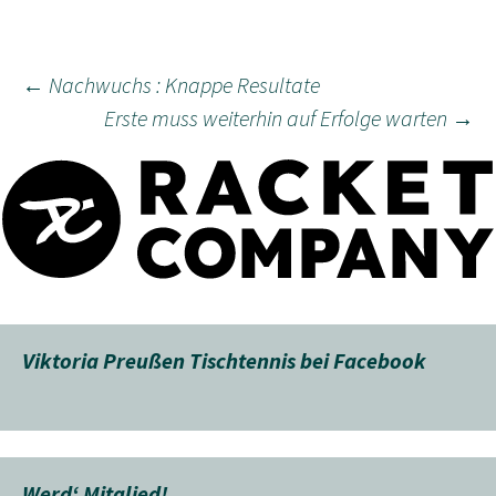
Beitragsnavigation
←
Nachwuchs : Knappe Resultate
Erste muss weiterhin auf Erfolge warten
→
Viktoria Preußen Tischtennis bei Facebook
Werd‘ Mitglied!