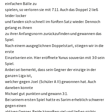
einfachen Bälle zu
spielen, so verloren sie mit 7:11. Auch das Doppel 2 ließ
leider locker
und fanden sich schnell im fünften Satz wieder. Dennoch
gelang es ihnen
zu ihrer Anfangsnorm zurückzufinden und gewannen das
Spiel.
Nach einem ausgeglichnen Doppelstart, stiegen wir in die
erste
Einzelserien ein. Hier eröffnete Yunus souverän mit 3:0 sein
Spiel.
Anbei sei bemerkt, dass sein Gegner der einzige in der
ganzen Liga ist,
welcher gegen Joel (Schüler A II) gewonnen hat. Auch
daneben konnte
Michael gut punkten und gewann 3:1.
Bei seinem ersten Spiel hatte es Sarim erheblich schwerer
gegen einen
aktiven Gegner. Beide kämpften viel und ließen nichts