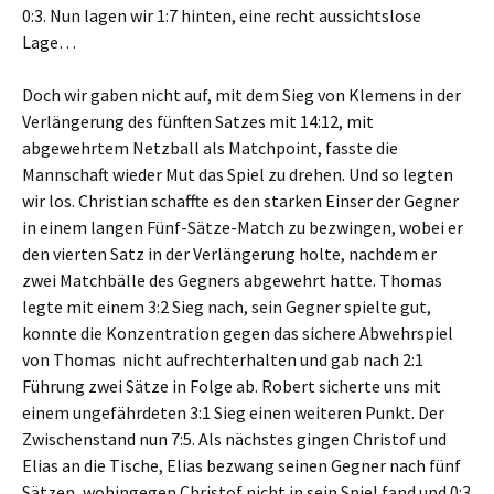
0:3. Nun lagen wir 1:7 hinten, eine recht aussichtslose
Lage…
Doch wir gaben nicht auf, mit dem Sieg von Klemens in der
Verlängerung des fünften Satzes mit 14:12, mit
abgewehrtem Netzball als Matchpoint, fasste die
Mannschaft wieder Mut das Spiel zu drehen. Und so legten
wir los. Christian schaffte es den starken Einser der Gegner
in einem langen Fünf-Sätze-Match zu bezwingen, wobei er
den vierten Satz in der Verlängerung holte, nachdem er
zwei Matchbälle des Gegners abgewehrt hatte. Thomas
legte mit einem 3:2 Sieg nach, sein Gegner spielte gut,
konnte die Konzentration gegen das sichere Abwehrspiel
von Thomas nicht aufrechterhalten und gab nach 2:1
Führung zwei Sätze in Folge ab. Robert sicherte uns mit
einem ungefährdeten 3:1 Sieg einen weiteren Punkt. Der
Zwischenstand nun 7:5. Als nächstes gingen Christof und
Elias an die Tische, Elias bezwang seinen Gegner nach fünf
Sätzen, wohingegen Christof nicht in sein Spiel fand und 0:3