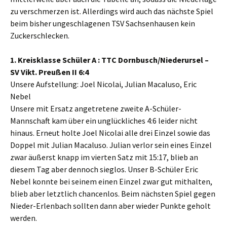
zu verschmerzen ist. Allerdings wird auch das nächste Spiel
beim bisher ungeschlagenen TSV Sachsenhausen kein
Zuckerschlecken.
1. Kreisklasse Schüler A : TTC Dornbusch/Niederursel –
SV Vikt. Preußen II 6:4
Unsere Aufstellung: Joel Nicolai, Julian Macaluso, Eric
Nebel
Unsere mit Ersatz angetretene zweite A-Schüler-
Mannschaft kam über ein unglückliches 4:6 leider nicht
hinaus. Erneut holte Joel Nicolai alle drei Einzel sowie das
Doppel mit Julian Macaluso. Julian verlor sein eines Einzel
zwar äußerst knapp im vierten Satz mit 15:17, blieb an
diesem Tag aber dennoch sieglos. Unser B-Schüler Eric
Nebel konnte bei seinem einen Einzel zwar gut mithalten,
blieb aber letztlich chancenlos. Beim nächsten Spiel gegen
Nieder-Erlenbach sollten dann aber wieder Punkte geholt
werden.