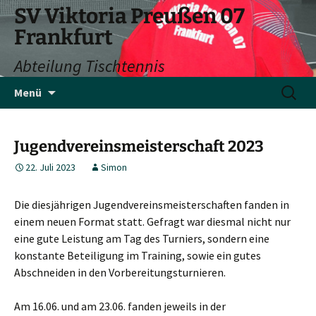
SV Viktoria Preußen 07
Frankfurt
Abteilung Tischtennis
Zum
Suchen
Menü
Inhalt
nach:
springen
Jugendvereinsmeisterschaft 2023
22. Juli 2023
Simon
Die diesjährigen Jugendvereinsmeisterschaften fanden in
einem neuen Format statt. Gefragt war diesmal nicht nur
eine gute Leistung am Tag des Turniers, sondern eine
konstante Beteiligung im Training, sowie ein gutes
Abschneiden in den Vorbereitungsturnieren.
Am 16.06. und am 23.06. fanden jeweils in der