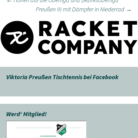
Beitragsnavigation
Preußen III mit Dämpfer in Niederrad
→
Viktoria Preußen Tischtennis bei Facebook
Werd‘ Mitglied!