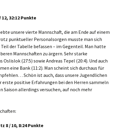
/ 12, 32:12 Punkte
lebte unsere vierte Mannschaft, die am Ende auf einem
 Trotz punktueller Personalsorgen musste man sich
Teil der Tabelle befassen – im Gegenteil. Man hatte
oberen Mannschaften zu ärgern. Sehr starke
s Oslislok (27:5) sowie Andreas Tepel (20:4). Und auch
en eine Bank (11:2). Man scheint sich durchaus für
empfehlen… Schön ist auch, dass unsere Jugendlichen
r erste positive Erfahrungen bei den Herren sammeln
en Saison allerdings versuchen, auf noch mehr
chaften:
z 8 / 10, 8:24 Punkte