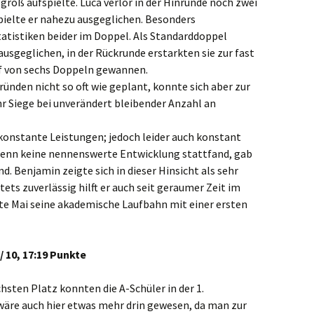
e groß aufspielte. Luca verlor in der Hinrunde noch zwei
 spielte er nahezu ausgeglichen. Besonders
tatistiken beider im Doppel. Als Standarddoppel
ausgeglichen, in der Rückrunde erstarkten sie zur fast
nf von sechs Doppeln gewannen.
Gründen nicht so oft wie geplant, konnte sich aber zur
r Siege bei unverändert bleibender Anzahl an
konstante Leistungen; jedoch leider auch konstant
 wenn keine nennenswerte Entwicklung stattfand, gab
. Benjamin zeigte sich in dieser Hinsicht als sehr
ets zuverlässig hilft er auch seit geraumer Zeit im
te Mai seine akademische Laufbahn mit einer ersten
 / 10, 17:19 Punkte
hsten Platz konnten die A-Schüler in der 1.
 wäre auch hier etwas mehr drin gewesen, da man zur