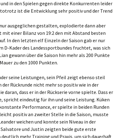
 und in den Spielen gegen direkte Konkurrenten leider
otrotz ist die Entwicklung sehr positiv und der Trend
 nur ausgeglichen gestalten, explodierte dann aber
t mit einer Bilanz von 19:2 den mit Abstand besten
. In den letzten elf Einzeln der Saison gab er nur
 im D-Kader des Landessportbundes fruchtet, was sich
 Lian gewann über die Saison hin mehr als 200 Punkte
 Mauer zu den 1000 Punkten.
er seine Leistungen, sein Pfeil zeigt ebenso steil
n der Rückrunde nicht mehr so positiv wie in der
ie daran, dass er in der Rückserie vorne spielte. Dass er
, spricht eindeutig für ihn und seine Leistung. Küken
konstante Performance, er spielte in beiden Runden
eicht positiv an zweiter Stelle in die Saison, musste
Leander weichen und konnte sein Niveau in der
 Salvatore und Justin zeigten beide gute erste
 deutlich mehr Training und Praxis, um sich dauerhaft