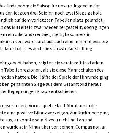
s Ende nahm die Saison für unsere Jugend in der
us den letzten drei Spielen noch zwei Siege geholt
ndlich auf dem vorletzten Tabellenplatz gelandet.
an das Mittelfeld zwar wieder hergestellt, doch gingen
t dem ein oder anderen Sieg mehr, besonders in
nkurrenten, wäre durchaus auch eine minimal bessere
 dafür hätte es auch die stärkste Aufstellung
ehr gehabt haben, zeigten sie vereinzelt in starken
n Tabellenregionen, als sie diese Mannschaften des
ieden hatten. Die Hälfte der Spiele der Hinrunde ging
oben genannten Siege aus dem Gesamtbild heraus,
 der Begegnungen knapp entschieden.
 unverändert. Vorne spielte Nr. 1 Abraham in der
te eine positive Bilanz vorzeigen. Zur Rückrunde ging
ste aus, er konnte sein Niveau nicht halten und
ngen wurde sein Minus aber von seinem Compagnon an