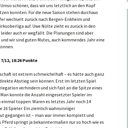
! Umso schöner, dass wir uns letztlich an den Kopf
etzen konnten. Für die neue Saison stehen durchaus
äfer wechselt zurück nach Bergen-Enkheim und
irksoberliga auf. Uwe Nölte zieht es zurück in den
leider auch er wegfällt. Die Planungen sind aber
n und wir sind guten Mutes, auch kommendes Jahr eine
können.
 7/12, 18:26 Punkte
schaft ist extrem schmeichelhaft – es hätte auch ganz
irekte Abstieg sein können. Erst im letzten Spiel
egation verhindern und sich fast an die Spitze eines
 Man konnte die Anzahl eingesetzter Spieler im
h einmal toppen: Waren es letztes Jahr noch 14
e 16 Spieler. Ein ziemlich wahnsinniger
gut gegangen ist – man war immer komplett und
es Pferd springt ja bekanntermaßen nur so hoch wie es