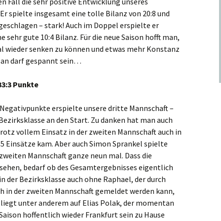
 Fall die sehr positive Entwicklung unseres
r spielte insgesamt eine tolle Bilanz von 20:8 und
geschlagen – stark! Auch im Doppel erspielte er
sehr gute 10:4 Bilanz. Für die neue Saison hofft man,
mal wieder senken zu können und etwas mehr Konstanz
Man darf gespannt sein…
 33:3 Punkte
 Negativpunkte erspielte unsere dritte Mannschaft –
 Bezirksklasse an den Start. Zu danken hat man auch
trotz vollem Einsatz in der zweiten Mannschaft auch in
15 Einsätze kam. Aber auch Simon Sprankel spielte
r zweiten Mannschaft ganze neun mal. Dass die
ssehen, bedarf ob des Gesamtergebnisses eigentlich
in der Bezirksklasse auch ohne Raphael, der durch
ch in der zweiten Mannschaft gemeldet werden kann,
 liegt unter anderem auf Elias Polak, der momentan
Saison hoffentlich wieder Frankfurt sein zu Hause