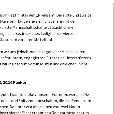
son liegt hinter den „Preußen“: Die erste und zweite
tive sehr lange ehe sie nichts mehr mit den
 dritte Mannschaft schaffte tatsächlich die
g in die Bezirksklasse. Lediglich die vierte
Saison im vorderen Mittelfeld.
n wir uns jedoch zunächst ganz herzlich bei allen
haftsführern, engagierten Eltern und Unterstützern
wir in unserem Verein leisten und erreichen, nicht
0, 20:16 Punkte
n zum Traditionsplatz unserer Ersten zu werden. Die
nter die drei Spitzenmannschaften, die das Rennen um
achen. Dahinter war abgesehen von zwei klaren
 Unser vierter Platz trennt den Relegationsplatz um