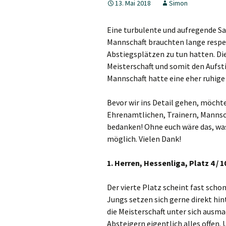
13. Mai 2018
Simon
5. Herren
Eine turbulente und aufregende Sai
Jungen 19 I
Mannschaft brauchten lange respek
Abstiegsplätzen zu tun hatten. Die
Jungen 15 I
Meisterschaft und somit den Aufstie
Mannschaft hatte eine eher ruhige 
Bevor wir ins Detail gehen, möchte
Ehrenamtlichen, Trainern, Mannsc
bedanken! Ohne euch wäre das, was 
möglich. Vielen Dank!
1. Herren, Hessenliga, Platz 4 / 1
Der vierte Platz scheint fast scho
Jungs setzen sich gerne direkt hi
die Meisterschaft unter sich ausm
Absteigern eigentlich alles offen.