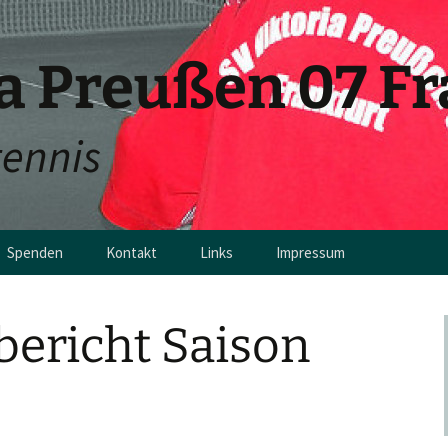
ia Preußen 07 F
tennis
Spenden
Kontakt
Links
Impressum
en
bericht Saison