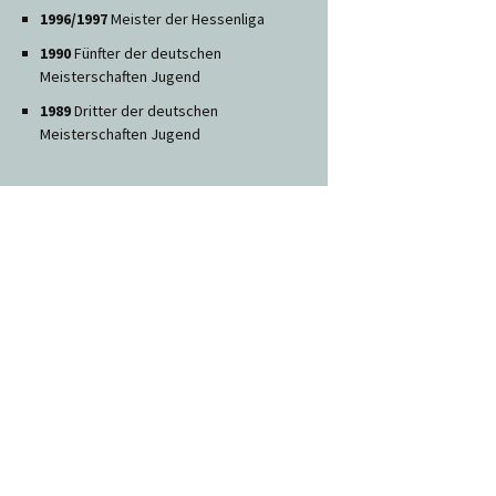
1996/1997
Meister der Hessenliga
1990
Fünfter der deutschen
Meisterschaften Jugend
1989
Dritter der deutschen
Meisterschaften Jugend