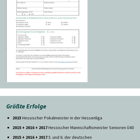
Größte Erfolge
2023
Hessischer Pokalmeister in der Hessenliga
2015 + 2016 + 2017
Hessischer Mannschaftsmeister Senioren Ü40
2015 + 2016 + 2017
5. und 6. der deutschen