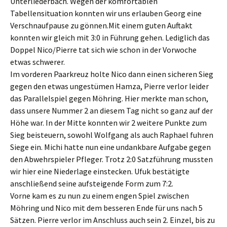
Unterliederbach. Wegen der komfortablen
Tabellensituation konnten wir uns erlauben Georg eine
Verschnaufpause zu gönnen.Mit einem guten Auftakt
konnten wir gleich mit 3:0 in Führung gehen. Lediglich das
Doppel Nico/Pierre tat sich wie schon in der Vorwoche
etwas schwerer.
Im vorderen Paarkreuz holte Nico dann einen sicheren Sieg
gegen den etwas ungestümen Hamza, Pierre verlor leider
das Parallelspiel gegen Möhring. Hier merkte man schon,
dass unsere Nummer 2 an diesem Tag nicht so ganz auf der
Höhe war. In der Mitte konnten wir 2 weitere Punkte zum
Sieg beisteuern, sowohl Wolfgang als auch Raphael fuhren
Siege ein. Michi hatte nun eine undankbare Aufgabe gegen
den Abwehrspieler Pfleger. Trotz 2:0 Satzführung mussten
wir hier eine Niederlage einstecken. Ufuk bestätigte
anschließend seine aufsteigende Form zum 7:2.
Vorne kam es zu nun zu einem engen Spiel zwischen
Möhring und Nico mit dem besseren Ende für uns nach 5
Sätzen. Pierre verlor im Anschluss auch sein 2. Einzel, bis zu