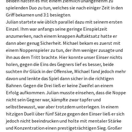
beiden hatten es mit einem ziemlich unangenehm zu
spielenden Duo zu tun, welches sie nach einiger Zeit in den
Griff bekamen und 3:1 besiegten.
Julian startete wie üblich parallel dazu mit seinem ersten
Einzel. Ihm war anfangs seine geringe Einspielzeit
anzumerken, nach einem knappen Auftaktsatz hatte er
dann aber genug Sicherheit. Michael bekam es zuerst mit
einem Noppenspieler zu tun, der ihm weniger zusagte und
ihn aus dem Tritt brachte. Hier konnte unser Einser nichts
holen, gegen die Eins des Gegners lief es besser, beide
suchten ihr Glück in der Offensive, Michael fand jedoch mehr
davon und lenkte das Spiel dann sicher in die richtigen
Bahnen. Gegen die Drei ließ er keine Zweifel an einem
Erfolg aufkommen. Julian musste einsehen, dass die Noppe
nicht sein Gegner war, kämpfte zwar tapfer und
selbstbewusst, war aber trotzdem unterlegen. In einem
hitzigen Duell über fünf Sätze gegen den Einser ließ er sich
jedoch nicht beeindrucken und holte mit mentaler Stärke
und Konzentration einen prestigeträchtigen Sieg. Großer