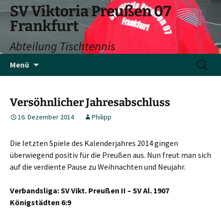
SV Viktoria Preußen 07
Frankfurt
Abteilung Tischtennis
Zum
Suchen
Menü
Inhalt
nach:
springen
Versöhnlicher Jahresabschluss
16. Dezember 2014
Philipp
Die letzten Spiele des Kalenderjahres 2014 gingen
überwiegend positiv für die Preußen aus. Nun freut man sich
auf die verdiente Pause zu Weihnachten und Neujahr.
Verbandsliga: SV Vikt. Preußen II – SV Al. 1907
Königstädten 6:9