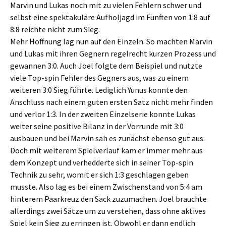
Marvin und Lukas noch mit zu vielen Fehlern schwer und
selbst eine spektakuläre Aufholjagd im Fünften von 1:8 auf
8:8 reichte nicht zum Sieg.
Mehr Hoffnung lag nun auf den Einzeln. So machten Marvin
und Lukas mit ihren Gegnern regelrecht kurzen Prozess und
gewannen 3:0. Auch Joel folgte dem Beispiel und nutzte
viele Top-spin Fehler des Gegners aus, was zu einem
weiteren 3:0 Sieg führte. Lediglich Yunus konnte den
Anschluss nach einem guten ersten Satz nicht mehr finden
und verlor 1:3. In der zweiten Einzelserie konnte Lukas
weiter seine positive Bilanz in der Vorrunde mit 3:0
ausbauen und bei Marvin sah es zunächst ebenso gut aus.
Doch mit weiterem Spielverlauf kam er immer mehr aus
dem Konzept und verhedderte sich in seiner Top-spin
Technik zu sehr, womit er sich 1:3 geschlagen geben
musste. Also lag es bei einem Zwischenstand von 5:4 am
hinterem Paarkreuz den Sack zuzumachen. Joel brauchte
allerdings zwei Sätze um zu verstehen, dass ohne aktives
Spiel kein Sieg zu erringen ist. Obwohl er dann endlich