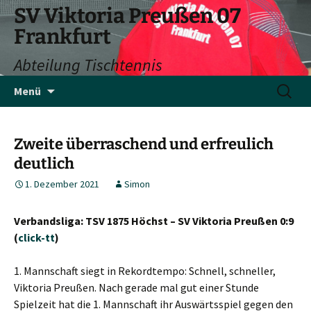
SV Viktoria Preußen 07
Frankfurt
Abteilung Tischtennis
Zum
Suchen
Menü
Inhalt
nach:
springen
Zweite überraschend und erfreulich
deutlich
1. Dezember 2021
Simon
Verbandsliga: TSV 1875 Höchst – SV Viktoria Preußen 0:9
(
click-tt
)
1. Mannschaft siegt in Rekordtempo: Schnell, schneller,
Viktoria Preußen. Nach gerade mal gut einer Stunde
Spielzeit hat die 1. Mannschaft ihr Auswärtsspiel gegen den