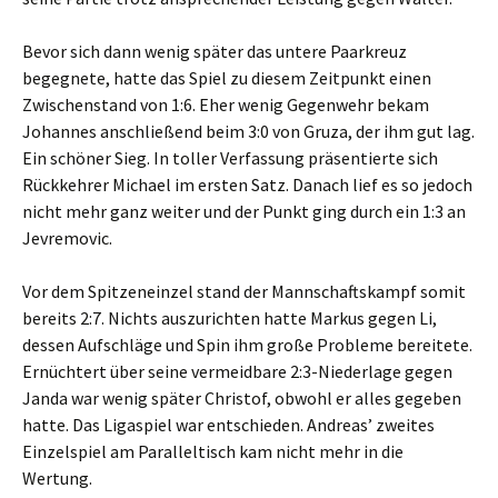
Bevor sich dann wenig später das untere Paarkreuz
begegnete, hatte das Spiel zu diesem Zeitpunkt einen
Zwischenstand von 1:6. Eher wenig Gegenwehr bekam
Johannes anschließend beim 3:0 von Gruza, der ihm gut lag.
Ein schöner Sieg. In toller Verfassung präsentierte sich
Rückkehrer Michael im ersten Satz. Danach lief es so jedoch
nicht mehr ganz weiter und der Punkt ging durch ein 1:3 an
Jevremovic.
Vor dem Spitzeneinzel stand der Mannschaftskampf somit
bereits 2:7. Nichts auszurichten hatte Markus gegen Li,
dessen Aufschläge und Spin ihm große Probleme bereitete.
Ernüchtert über seine vermeidbare 2:3-Niederlage gegen
Janda war wenig später Christof, obwohl er alles gegeben
hatte. Das Ligaspiel war entschieden. Andreas’ zweites
Einzelspiel am Paralleltisch kam nicht mehr in die
Wertung.