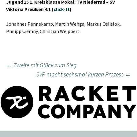
Jugend 15 1. Kreisklasse Pokal: TV Niederrad – SV
Viktoria Preußen 4:1 (
click-tt
)
Johannes Pennekamp, Martin Wehga, Markus Oslislok,
Philipp Ciemny, Christian Weippert
Beitragsnavigation
←
Zweite mit Glück zum Sieg
SVP macht sechsmal kurzen Prozess
→