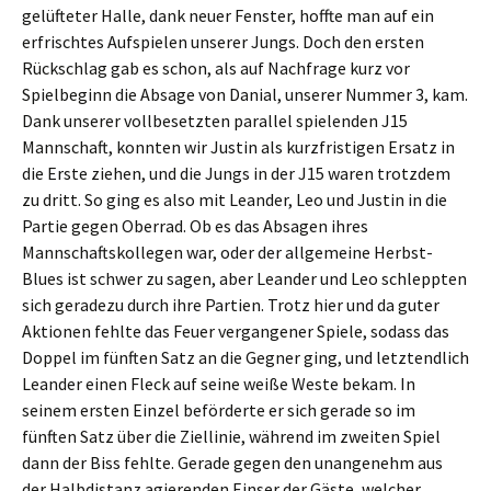
gelüfteter Halle, dank neuer Fenster, hoffte man auf ein
erfrischtes Aufspielen unserer Jungs. Doch den ersten
Rückschlag gab es schon, als auf Nachfrage kurz vor
Spielbeginn die Absage von Danial, unserer Nummer 3, kam.
Dank unserer vollbesetzten parallel spielenden J15
Mannschaft, konnten wir Justin als kurzfristigen Ersatz in
die Erste ziehen, und die Jungs in der J15 waren trotzdem
zu dritt. So ging es also mit Leander, Leo und Justin in die
Partie gegen Oberrad. Ob es das Absagen ihres
Mannschaftskollegen war, oder der allgemeine Herbst-
Blues ist schwer zu sagen, aber Leander und Leo schleppten
sich geradezu durch ihre Partien. Trotz hier und da guter
Aktionen fehlte das Feuer vergangener Spiele, sodass das
Doppel im fünften Satz an die Gegner ging, und letztendlich
Leander einen Fleck auf seine weiße Weste bekam. In
seinem ersten Einzel beförderte er sich gerade so im
fünften Satz über die Ziellinie, während im zweiten Spiel
dann der Biss fehlte. Gerade gegen den unangenehm aus
der Halbdistanz agierenden Einser der Gäste, welcher