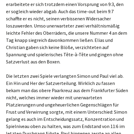
erarbeitete er sich trotzdem einen Vorsprung von 9:3, den
er sogleich wieder abgab. Auch das time-out beim 9:7
schaffte er es nicht, seinen verbissenen Widersacher
loszuwerden. Umso unerwarteter zwei verhältnismäßig
leichte Fehler des Oberräders, die unsere Nummer 4 an dem
Tag knapp siegreich davonkommen ließen. Elias und
Christian gaben sich keine Blöße, verzichteten auf
Spannung und spielerisches Tête-à-Tête und gingen ohne
Satzverlust aus den Boxen.
Die letzten zwei Spiele verlangten Simon und Paul viel ab.
Ein Hin und Her der Satzverteilung. Wirklich zu fassen
bekam man das obere Paarkreuz aus dem Frankfurter Süden
nicht, welches immer wieder mit unerwarteten
Platzierungen und ungeheuerlichen Gegenschlägen für
Frust und Verwirrung sorgte, mit einem Unterschied: Simon
gelang es auch im Entscheidungssatz, Konzentration und
Spielniveau oben zu halten, was zum Endstand von 11:6 im
letzten Durchgang führte. Paul hingegen zerrte an allen