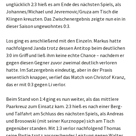
unglücklich 2:3 hieß es am Ende des nächsten Spiels, als
Johannes/Michael und Jevremovic/Gruza am Tisch die
Klingen kreuzten. Das Zwischenergebnis zeigte nun ein in
dieser Saison ungewohntes 0:3.
Los ging es anschließend mit den Einzeln. Markus hatte
nachfolgend Janda trotz dessen Antitop beim deutlichen
3:0 im Griff und ließ ihm keine echte Chance – nachdem er
gegen diesen Gegner zuvor zweimal deutlich verloren
hatte. Im Satzergebnis eindeutig, aber in der Praxis
wesentlich knapper, verlief das Match von Christof Kranz,
das er mit 0:3 gegen Li verlor.
Beim Stand von 1:4 ging es nun weiter, als das mittlere
Paarkreuz zum Einsatz kam. 2:3 hieß es nach einer Berg-
und Talfahrt am Schluss des nächsten Spiels, als Andreas
und Brosowski (mit seiner Kurznoppe) sich am Tisch
gegenüber standen. Mit 1:3 verlor nachfolgend Thomas
seine Partie trotz ansprechender Leistung gegen Walter.