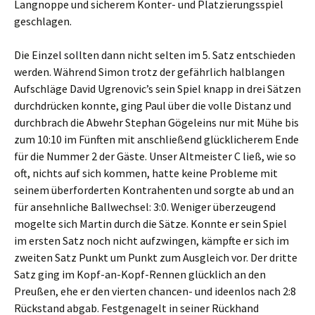
Langnoppe und sicherem Konter- und Platzierungsspiel
geschlagen.
Die Einzel sollten dann nicht selten im 5. Satz entschieden
werden. Während Simon trotz der gefährlich halblangen
Aufschläge David Ugrenovic’s sein Spiel knapp in drei Sätzen
durchdrücken konnte, ging Paul über die volle Distanz und
durchbrach die Abwehr Stephan Gögeleins nur mit Mühe bis
zum 10:10 im Fünften mit anschließend glücklicherem Ende
für die Nummer 2 der Gäste. Unser Altmeister C ließ, wie so
oft, nichts auf sich kommen, hatte keine Probleme mit
seinem überforderten Kontrahenten und sorgte ab und an
für ansehnliche Ballwechsel: 3:0. Weniger überzeugend
mogelte sich Martin durch die Sätze. Konnte er sein Spiel
im ersten Satz noch nicht aufzwingen, kämpfte er sich im
zweiten Satz Punkt um Punkt zum Ausgleich vor. Der dritte
Satz ging im Kopf-an-Kopf-Rennen glücklich an den
Preußen, ehe er den vierten chancen- und ideenlos nach 2:8
Rückstand abgab. Festgenagelt in seiner Rückhand