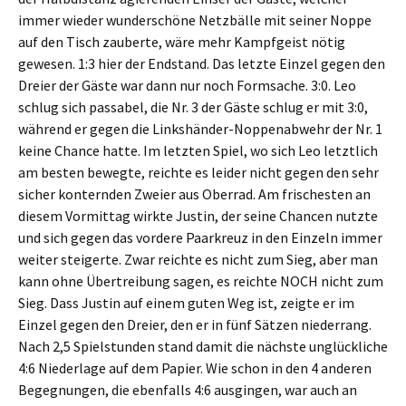
immer wieder wunderschöne Netzbälle mit seiner Noppe
auf den Tisch zauberte, wäre mehr Kampfgeist nötig
gewesen. 1:3 hier der Endstand. Das letzte Einzel gegen den
Dreier der Gäste war dann nur noch Formsache. 3:0. Leo
schlug sich passabel, die Nr. 3 der Gäste schlug er mit 3:0,
während er gegen die Linkshänder-Noppenabwehr der Nr. 1
keine Chance hatte. Im letzten Spiel, wo sich Leo letztlich
am besten bewegte, reichte es leider nicht gegen den sehr
sicher konternden Zweier aus Oberrad. Am frischesten an
diesem Vormittag wirkte Justin, der seine Chancen nutzte
und sich gegen das vordere Paarkreuz in den Einzeln immer
weiter steigerte. Zwar reichte es nicht zum Sieg, aber man
kann ohne Übertreibung sagen, es reichte NOCH nicht zum
Sieg. Dass Justin auf einem guten Weg ist, zeigte er im
Einzel gegen den Dreier, den er in fünf Sätzen niederrang.
Nach 2,5 Spielstunden stand damit die nächste unglückliche
4:6 Niederlage auf dem Papier. Wie schon in den 4 anderen
Begegnungen, die ebenfalls 4:6 ausgingen, war auch an