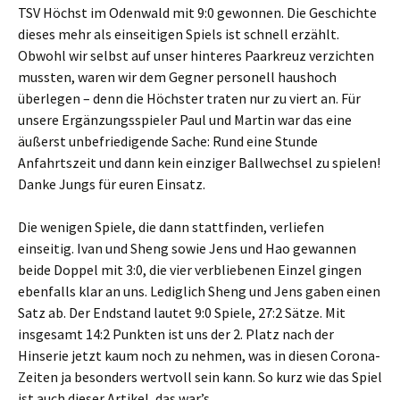
TSV Höchst im Odenwald mit 9:0 gewonnen. Die Geschichte
dieses mehr als einseitigen Spiels ist schnell erzählt.
Obwohl wir selbst auf unser hinteres Paarkreuz verzichten
mussten, waren wir dem Gegner personell haushoch
überlegen – denn die Höchster traten nur zu viert an. Für
unsere Ergänzungsspieler Paul und Martin war das eine
äußerst unbefriedigende Sache: Rund eine Stunde
Anfahrtszeit und dann kein einziger Ballwechsel zu spielen!
Danke Jungs für euren Einsatz.
Die wenigen Spiele, die dann stattfinden, verliefen
einseitig. Ivan und Sheng sowie Jens und Hao gewannen
beide Doppel mit 3:0, die vier verbliebenen Einzel gingen
ebenfalls klar an uns. Lediglich Sheng und Jens gaben einen
Satz ab. Der Endstand lautet 9:0 Spiele, 27:2 Sätze. Mit
insgesamt 14:2 Punkten ist uns der 2. Platz nach der
Hinserie jetzt kaum noch zu nehmen, was in diesen Corona-
Zeiten ja besonders wertvoll sein kann. So kurz wie das Spiel
ist auch dieser Artikel, das war’s.