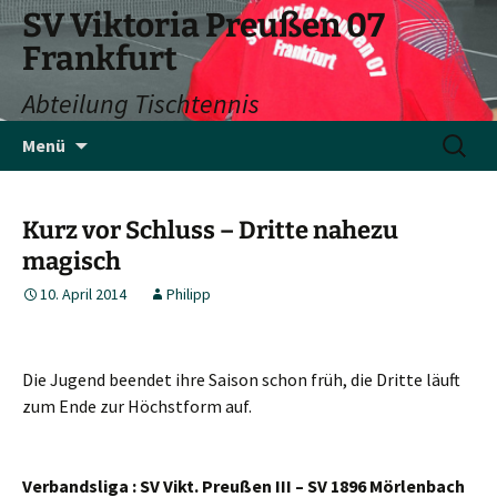
SV Viktoria Preußen 07
Frankfurt
Abteilung Tischtennis
Zum
Suchen
Menü
Inhalt
nach:
springen
Kurz vor Schluss – Dritte nahezu
magisch
10. April 2014
Philipp
Die Jugend beendet ihre Saison schon früh, die Dritte läuft
zum Ende zur Höchstform auf.
Verbandsliga : SV Vikt. Preußen III – SV 1896 Mörlenbach