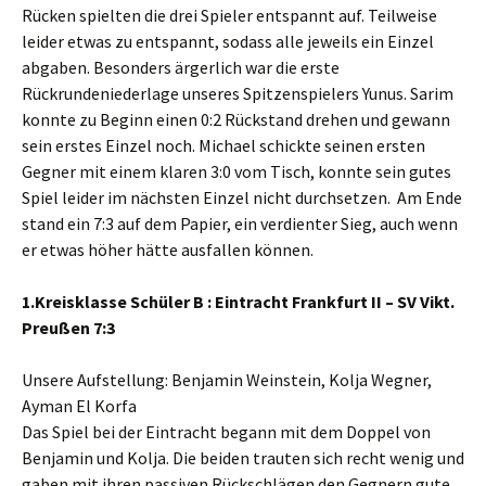
Rücken spielten die drei Spieler entspannt auf. Teilweise
leider etwas zu entspannt, sodass alle jeweils ein Einzel
abgaben. Besonders ärgerlich war die erste
Rückrundeniederlage unseres Spitzenspielers Yunus. Sarim
konnte zu Beginn einen 0:2 Rückstand drehen und gewann
sein erstes Einzel noch. Michael schickte seinen ersten
Gegner mit einem klaren 3:0 vom Tisch, konnte sein gutes
Spiel leider im nächsten Einzel nicht durchsetzen. Am Ende
stand ein 7:3 auf dem Papier, ein verdienter Sieg, auch wenn
er etwas höher hätte ausfallen können.
1.Kreisklasse Schüler B : Eintracht Frankfurt II – SV Vikt.
Preußen 7:3
Unsere Aufstellung: Benjamin Weinstein, Kolja Wegner,
Ayman El Korfa
Das Spiel bei der Eintracht begann mit dem Doppel von
Benjamin und Kolja. Die beiden trauten sich recht wenig und
gaben mit ihren passiven Rückschlägen den Gegnern gute