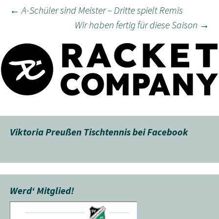
Beitragsnavigation
←
A-Schüler sind Meister – Dritte spielt Remis
Wir haben fertig für diese Saison
→
Viktoria Preußen Tischtennis bei Facebook
Werd‘ Mitglied!