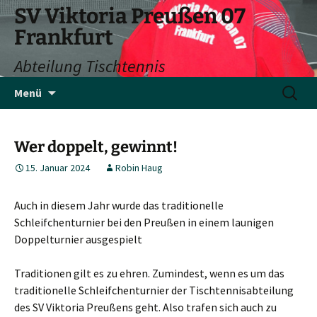
SV Viktoria Preußen 07
Frankfurt
Abteilung Tischtennis
Zum
Suchen
Menü
Inhalt
nach:
springen
Wer doppelt, gewinnt!
15. Januar 2024
Robin Haug
Auch in diesem Jahr wurde das traditionelle
Schleifchenturnier bei den Preußen in einem launigen
Doppelturnier ausgespielt
Traditionen gilt es zu ehren. Zumindest, wenn es um das
traditionelle Schleifchenturnier der Tischtennisabteilung
des SV Viktoria Preußens geht. Also trafen sich auch zu