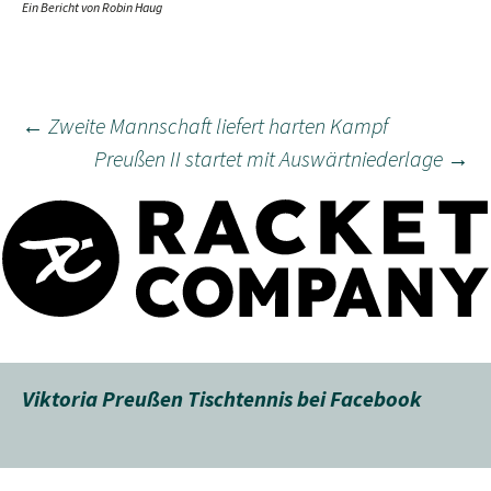
Ein Bericht von Robin Haug
Beitragsnavigation
←
Zweite Mannschaft liefert harten Kampf
Preußen II startet mit Auswärtniederlage
→
Viktoria Preußen Tischtennis bei Facebook