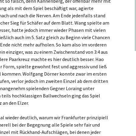
cht so falsch, denn Kannenberg, der offenbar mehr mit
ng als mit dem Spiel beschäftigt war, agierte
ach und nach die Nerven. Am Ende jedenfalls stand
icher Sieg für Schäfer auf dem Blatt.
Wang
spielte am
esser, hatte jedoch immer wieder Phasen mit vielen
ießlich auch im 5. Satz gleich zu Beginn viele Chancen
Ende nicht mehr aufholen. So kam also im vorderen
ein einziger, was zu einem Zwischenstand von 3:4 aus
lere Paarkreuz machte es hier deutlich besser. Hao
r Form, spielte gewohnt fest und aggressiv und ließ
el kommen. Wolfgang Dörner konnte zwar im ersten
ufen, verlor jedoch im zweiten Einzel ab dem dritten
 unangenehm spielenden Gegner Loraing unter
 teils hochklassigen Ballwechseln ging das Spiel
z an den Elzer.
l wieder deutlich, warum wir Frankfurter prinzipiell
rell bei der Begegnung alle Spiele sehr fair und
Einzel mit Rückhand-Aufschlägen, bei denen jeder