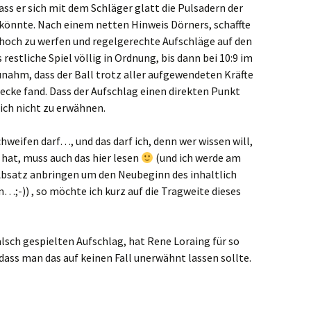
ss er sich mit dem Schläger glatt die Pulsadern der
könnte. Nach einem netten Hinweis Dörners, schaffte
l hoch zu werfen und regelgerechte Aufschläge auf den
 restliche Spiel völlig in Ordnung, bis dann bei 10:9 im
zunahm, dass der Ball trotz aller aufgewendeten Kräfte
ecke fand. Dass der Aufschlag einen direkten Punkt
lich nicht zu erwähnen.
hweifen darf…, und das darf ich, denn wer wissen will,
 hat, muss auch das hier lesen
(und ich werde am
bsatz anbringen um den Neubeginn des inhaltlich
;-)) , so möchte ich kurz auf die Tragweite dieses
lsch gespielten Aufschlag, hat Rene Loraing für so
 dass man das auf keinen Fall unerwähnt lassen sollte.