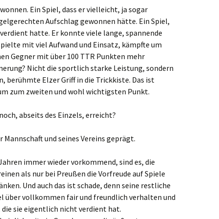
wonnen. Ein Spiel, dass er vielleicht, ja sogar
gelgerechten Aufschlag gewonnen hätte. Ein Spiel,
r verdient hatte. Er konnte viele lange, spannende
spielte mit viel Aufwand und Einsatz, kämpfte um
inen Gegner mit über 100 TTR Punkten mehr
nerung? Nicht die sportlich starke Leistung, sondern
, berühmte Elzer Griff in die Trickkiste. Das ist
rum zum zweiten und wohl wichtigsten Punkt.
noch, abseits des Einzels, erreicht?
er Mannschaft und seines Vereins geprägt.
n Jahren immer wieder vorkommend, sind es, die
einen als nur bei Preußen die Vorfreude auf Spiele
ken. Und auch das ist schade, denn seine restliche
el über vollkommen fair und freundlich verhalten und
die sie eigentlich nicht verdient hat.