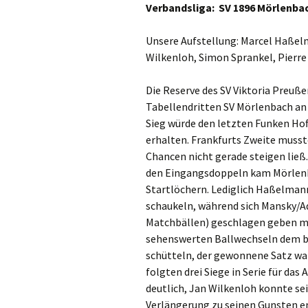
Verbandsliga: SV 1896
Mörlenba
Unsere Aufstellung: Marcel Haßel
Wilkenloh, Simon Sprankel, Pierre
Die Reserve des SV Viktoria Pre
Tabellendritten SV
Mörlenbach
an 
Sieg würde den letzten Funken Hoff
erhalten. Frankfurts Zweite musst
Chancen nicht gerade steigen ließ. 
den Eingangsdoppeln kam
Mörlen
Startlöchern. Lediglich Haßelman
schaukeln, während sich Mansky/A
Matchbällen) geschlagen geben m
sehenswerten Ballwechseln dem be
schütteln, der gewonnene Satz wa
folgten drei Siege in Serie für 
deutlich, Jan Wilkenloh konnte se
Verlängerung zu seinen Gunsten e