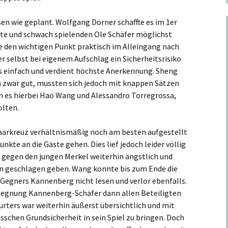
en wie geplant. Wolfgang Dörner schaffte es im 1er
erte und schwach spielenden Ole Schäfer möglichst
e den wichtigen Punkt praktisch im Alleingang nach
r selbst bei eigenem Aufschlag ein Sicherheitsrisiko
als einfach und verdient höchste Anerkennung. Sheng
 zwar gut, mussten sich jedoch mit knappen Sätzen
 es hierbei Hao
Wang
und Alessandro Torregrossa,
olten.
Paarkreuz verhältnismäßig noch am besten aufgestellt
unkte an die Gäste gehen. Dies lief jedoch leider völlig
e gegen den jungen Merkel weiterhin ängstlich und
zen geschlagen geben.
Wang
konnte bis zum Ende die
egners Kannenberg nicht lesen und verlor ebenfalls.
gegnung Kannenberg-Schäfer dann allen Beteiligten
furters war weiterhin äußerst übersichtlich und mit
isschen Grundsicherheit in sein Spiel zu bringen. Doch