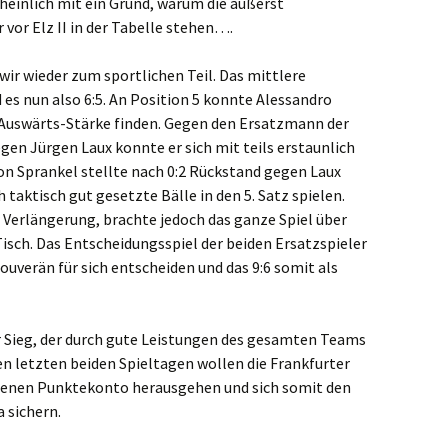
heinlich mit ein Grund, warum die äußerst
r vor
Elz
II in der Tabelle stehen….
wir wieder zum sportlichen Teil. Das mittlere
es nun also 6:5. An Position 5 konnte Alessandro
Auswärts-Stärke finden. Gegen den Ersatzmann der
gen Jürgen Laux konnte er sich mit teils erstaunlich
on Sprankel stellte nach 0:2 Rückstand gegen Laux
 taktisch gut gesetzte Bälle in den 5. Satz spielen.
r Verlängerung, brachte jedoch das ganze Spiel über
isch. Das Entscheidungsspiel der beiden Ersatzspieler
souverän für sich entscheiden und das 9:6 somit als
er Sieg, der durch gute Leistungen des gesamten Teams
n letzten beiden Spieltagen wollen die Frankfurter
henen Punktekonto herausgehen und sich somit den
a sichern.