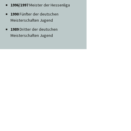
1996/1997
Meister der Hessenliga
1990
Fünfter der deutschen
Meisterschaften Jugend
1989
Dritter der deutschen
Meisterschaften Jugend