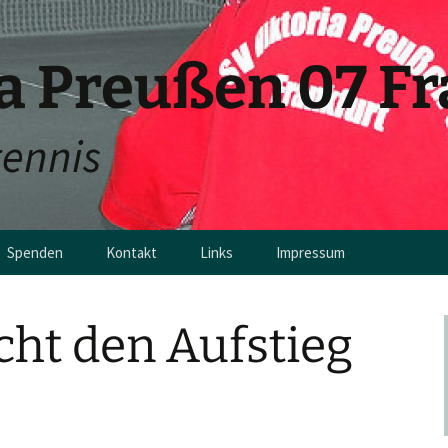
ia Preußen 07 F
tennis
Spenden
Kontakt
Links
Impressum
en
ht den Aufstieg