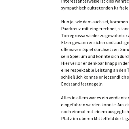
Interessanterweise ist dies wahrsc
sympathisch auftretenden Kriftele
Nun ja, wie dem auch sei, kommen 
Paarkreuz mit eingerechnet, stand 
Torregrossa wieder zu gewohnter 
Elzer gewann er sicher und auch ge
offensivem Spiel durchsetzen. Sim
sein Spiel um und konnte sich durch
Hier verlor er denkbar knapp in de
eine respektable Leistung an den T
schließlich konnte er letzendlich 
Endstand festnageln.
Alles in allem war es ein verdient
eingefahren werden konnte. Aus de
noch einmal mit einem ausgeglic
Platz im oberen Mittelfeld der Lig