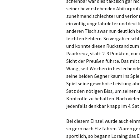
scheinbar war dies taktisch gar ni
seiner bevorstehenden Abiturprüfu
zunehmend schlechter und verlor n
ein völlig ungefährdeter und deutl
anderen Tisch zwar nun deutlich b
leichten Fehlern. So vergab er schl
und konnte diesen Rückstand zum 
Paarkreuz, statt 2-3 Punkten, nur 
Sicht der Preußen führte. Das mitt
Wang
, seit Wochen in bestechende
seine beiden Gegner kaum ins Spi
Spiel seine gewohnte Leistung abr
Satz den nötigen Biss, um seinen
Kontrolle zu behalten. Nach vielen
jedenfalls denkbar knapp im 4. Sat
Bei diesem Einzel wurde auch einma
so gern nach
Elz
fahren. Waren gene
sportlich, so begann Loraing das 