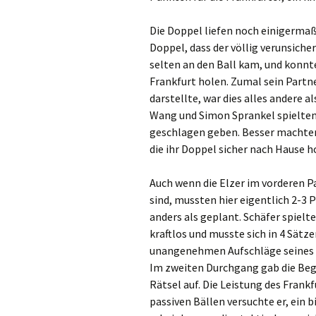
Die Doppel liefen noch einigermaß
Doppel, dass der völlig verunsich
selten an den Ball kam, und konnt
Frankfurt
holen. Zumal sein Partne
darstellte, war dies alles andere 
Wang
und Simon Sprankel spielten
geschlagen geben. Besser machten
die ihr Doppel sicher nach Hause h
Auch wenn die Elzer im vorderen 
sind, mussten hier eigentlich 2-3 P
anders als geplant. Schäfer spielt
kraftlos und musste sich in 4 Sät
unangenehmen Aufschläge seines G
Im zweiten Durchgang gab die Be
Rätsel auf. Die Leistung des Frank
passiven Bällen versuchte er, ein b