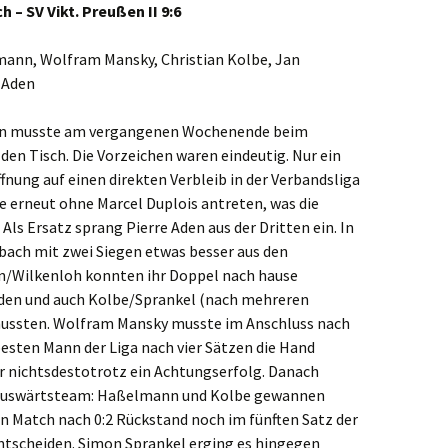
ch
– SV Vikt. Preußen II 9:6
mann, Wolfram Mansky, Christian Kolbe, Jan
 Aden
ußen musste am vergangenen Wochenende beim
den Tisch. Die Vorzeichen waren eindeutig. Nur ein
nung auf einen direkten Verbleib in der Verbandsliga
e erneut ohne Marcel Duplois antreten, was die
Als Ersatz sprang Pierre Aden aus der Dritten ein. In
bach
mit zwei
Siegen
etwas besser aus den
n/Wilkenloh konnten ihr Doppel nach hause
den und auch Kolbe/Sprankel (nach mehreren
ussten. Wolfram Mansky musste im Anschluss nach
sten Mann der Liga nach vier Sätzen die Hand
r nichtsdestotrotz ein Achtungserfolg. Danach
das Auswärtsteam: Haßelmann und Kolbe gewannen
in Match nach 0:2 Rückstand noch im fünften Satz der
ntscheiden. Simon Sprankel erging es hingegen