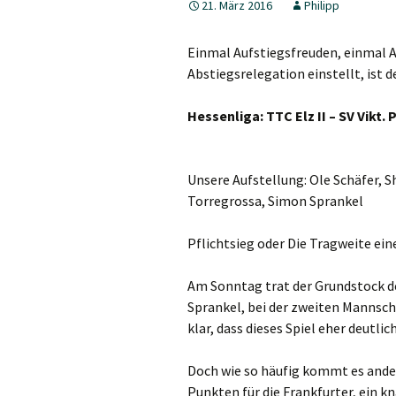
21. März 2016
Philipp
5. Herren
Einmal Aufstiegsfreuden, einmal A
Jungen 19 I
Abstiegsrelegation einstellt, ist 
Jungen 15 I
Hessenliga: TTC Elz II – SV Vikt.
Unsere Aufstellung: Ole Schäfer,
Torregrossa, Simon Sprankel
Pflichtsieg oder Die Tragweite ein
Am Sonntag trat der Grundstock d
Sprankel, bei der zweiten Mannsc
klar, dass dieses Spiel eher deutl
Doch wie so häufig kommt es ander
Punkten für die Frankfurter, ein kn