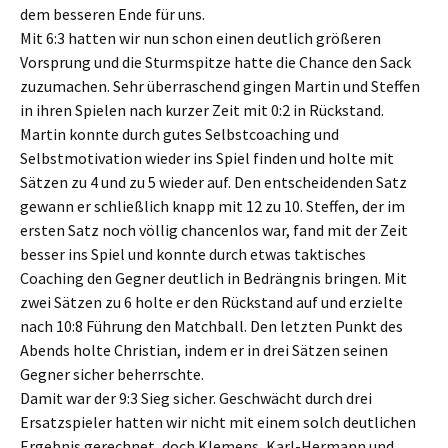
dem besseren Ende für uns.
Mit 6:3 hatten wir nun schon einen deutlich größeren
Vorsprung und die Sturmspitze hatte die Chance den Sack
zuzumachen. Sehr überraschend gingen Martin und Steffen
in ihren Spielen nach kurzer Zeit mit 0:2 in Rückstand.
Martin konnte durch gutes Selbstcoaching und
Selbstmotivation wieder ins Spiel finden und holte mit
Sätzen zu 4 und zu 5 wieder auf. Den entscheidenden Satz
gewann er schließlich knapp mit 12 zu 10. Steffen, der im
ersten Satz noch völlig chancenlos war, fand mit der Zeit
besser ins Spiel und konnte durch etwas taktisches
Coaching den Gegner deutlich in Bedrängnis bringen. Mit
zwei Sätzen zu 6 holte er den Rückstand auf und erzielte
nach 10:8 Führung den Matchball. Den letzten Punkt des
Abends holte Christian, indem er in drei Sätzen seinen
Gegner sicher beherrschte.
Damit war der 9:3 Sieg sicher. Geschwächt durch drei
Ersatzspieler hatten wir nicht mit einem solch deutlichen
Ergebnis gerechnet, doch Klemens, Karl-Hermann und