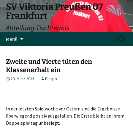
SV Viktoria Preußen 07
Frankfurt
Abteilung Tischtennis
Zum
Suchen
Menü
Inhalt
nach:
springen
Zweite und Vierte tüten den
Klassenerhalt ein
23. März 2015
Philipp
In der letzten Spielwoche vor Ostern sind die Ergebnisse
überwiegend positiv ausgefallen. Die Erste bleibt an ihrem
Doppelspieltag unbesiegt.