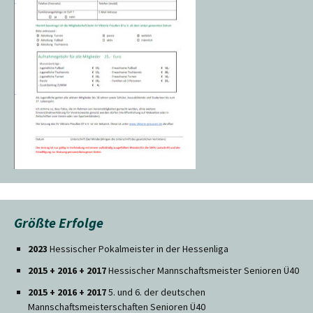
Größte Erfolge
2023
Hessischer Pokalmeister in der Hessenliga
2015 + 2016 + 2017
Hessischer Mannschaftsmeister Senioren Ü40
2015 + 2016 + 2017
5. und 6. der deutschen
Mannschaftsmeisterschaften Senioren Ü40