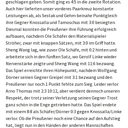
geschlagen geben. Somit ging es 4:5 in die zweite Rotation.
Auch hier lieferten unser vorderes Paarkreuz konstante
Leistungen ab, als Sestak und Gehm beinahe Punktgleich
ihre Gegner Knossalla und Tamoschus mit 3:0 besiegten.
Diesmal konnten die Preußener ihre Führung erfolgreich
aufbauen, nachdem Ole Schäfer den Materialspieler
Ströher, zwar mit knappen Sätzen, mit 3:0 im Griff hatte.
Sheng Wang lag, wie zuvor Ole Schäfe, mit 0:2 hinten und
arbeitete sich in den fünften Satz, wo Gerolf Linke wieder
Nervenstärke zeigte und Sheng Wang mit 11:6 bezwang.
Das Spiel erreichte ihren Höhepunkt, nachdem Wolfgang
Dörner seinen Gegner Greipel mit 3:1 bezwang und den
Preußener nur noch 1 Punkt fehlte zum Sieg. Leider verlor
Arno Thomas mit 2:3 10:12, aber verdient dennoch unseren
Respekt, der trotz seiner Verletzung seinen Gegner Trost
ganz schön in die Enge getrieben hatte. Das Spiel endete
mit einem 8:8 als Schäfer/Dörner 0:3 gegen Knossalla/Linke
verlor. Ob die Preußener noch eine Chance auf den Aufstieg
hat, liegt nun in den Händen der anderen Mannschaften.