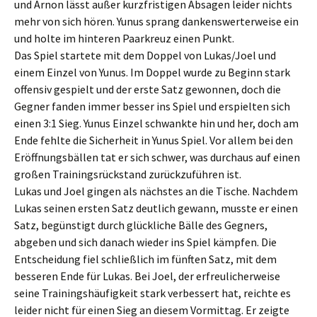
und Arnon lässt außer kurzfristigen Absagen leider nichts
mehr von sich hören. Yunus sprang dankenswerterweise ein
und holte im hinteren Paarkreuz einen Punkt.
Das Spiel startete mit dem Doppel von Lukas/Joel und
einem Einzel von Yunus. Im Doppel wurde zu Beginn stark
offensiv gespielt und der erste Satz gewonnen, doch die
Gegner fanden immer besser ins Spiel und erspielten sich
einen 3:1 Sieg. Yunus Einzel schwankte hin und her, doch am
Ende fehlte die Sicherheit in Yunus Spiel. Vor allem bei den
Eröffnungsbällen tat er sich schwer, was durchaus auf einen
großen Trainingsrückstand zurückzuführen ist.
Lukas und Joel gingen als nächstes an die Tische. Nachdem
Lukas seinen ersten Satz deutlich gewann, musste er einen
Satz, begünstigt durch glückliche Bälle des Gegners,
abgeben und sich danach wieder ins Spiel kämpfen. Die
Entscheidung fiel schließlich im fünften Satz, mit dem
besseren Ende für Lukas. Bei Joel, der erfreulicherweise
seine Trainingshäufigkeit stark verbessert hat, reichte es
leider nicht für einen Sieg an diesem Vormittag. Er zeigte