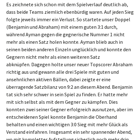
Es zeichnete sich schon mit dem Spielverlauf deutlich ab,
dass beide Teams ziemlich ebenbürdig waren. Auf jeden Sieg
folgte jeweils immer ein Verlust. So startete unser Doppel
(Benjamin und Abraham) mit einem guten 3:1 durch,
während Ayman gegen die gegnerische Nummer 1 nicht
mehr als einen Satz holen konnte. Ayman blieb auch in
seinen beiden anderen Einzeln unglücklich und konnte den
Gegnern nicht mehr als einen weiteren Satz
abknüpfen. Dagegen holte unser neuer Topscorer Abraham
richtig aus und gewann alle drei Spiele mit guten und
ansehnlichen aktiven Bällen, dabei zeigte er eine
überragende Satzbilanz von 9:2 an diesem Abend. Benjamin
tat sich sehr schwer in sein Spiel zu finden. Er hatte mehr
mit sich selbst als mit dem Gegner zu kämpfen. Dies
konnten zwei seiner Gegner erfolgreich ausnutzen, aber im
entscheidenen Spiel konnte Benjamin die Oberhand
behalten und einen wichtigen 3:0 Sieg mit mehr Glück als
Verstand einfahren. Insgesamt ein sehr spannender Abend,
wo mit kompletter Aufstellung sicherlich noch mehr drin