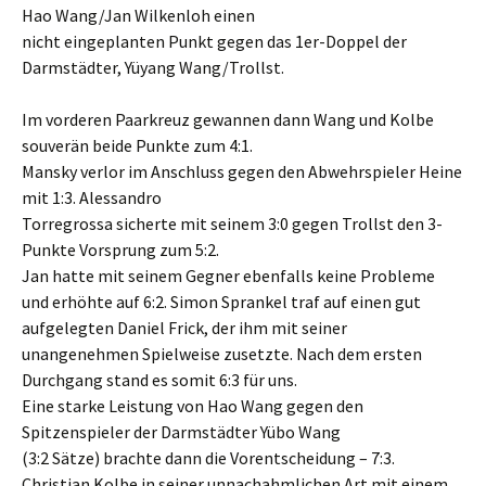
Hao Wang/Jan Wilkenloh einen
nicht eingeplanten Punkt gegen das 1er-Doppel der
Darmstädter, Yüyang Wang/Trollst.
Im vorderen Paarkreuz gewannen dann Wang und Kolbe
souverän beide Punkte zum 4:1.
Mansky verlor im Anschluss gegen den Abwehrspieler Heine
mit 1:3. Alessandro
Torregrossa sicherte mit seinem 3:0 gegen Trollst den 3-
Punkte Vorsprung zum 5:2.
Jan hatte mit seinem Gegner ebenfalls keine Probleme
und erhöhte auf 6:2. Simon Sprankel traf auf einen gut
aufgelegten Daniel Frick, der ihm mit seiner
unangenehmen Spielweise zusetzte. Nach dem ersten
Durchgang stand es somit 6:3 für uns.
Eine starke Leistung von Hao Wang gegen den
Spitzenspieler der Darmstädter Yübo Wang
(3:2 Sätze) brachte dann die Vorentscheidung – 7:3.
Christian Kolbe in seiner unnachahmlichen Art mit einem