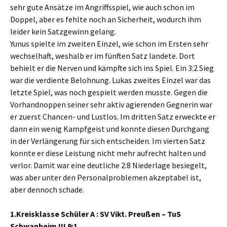
sehr gute Ansätze im Angriffsspiel, wie auch schon im
Doppel, aber es fehlte noch an Sicherheit, wodurch ihm
leider kein Satzgewinn gelang.
Yunus spielte im zweiten Einzel, wie schon im Ersten sehr
wechselhaft, weshalb er im fünften Satz landete. Dort
behielt er die Nerven und kämpfte sich ins Spiel. Ein 3:2 Sieg
war die verdiente Belohnung. Lukas zweites Einzel war das
letzte Spiel, was noch gespielt werden musste. Gegen die
Vorhandnoppen seiner sehr aktiv agierenden Gegnerin war
er zuerst Chancen- und Lustlos. Im dritten Satz erweckte er
dann ein wenig Kampfgeist und konnte diesen Durchgang
in der Verlängerung für sich entscheiden. Im vierten Satz
konnte er diese Leistung nicht mehr aufrecht halten und
verlor. Damit war eine deutliche 2:8 Niederlage besiegelt,
was aber unter den Personalproblemen akzeptabel ist,
aber dennoch schade.
1.Kreisklasse Schüler A : SV Vikt. Preußen – TuS
Schwanheim III 9:1