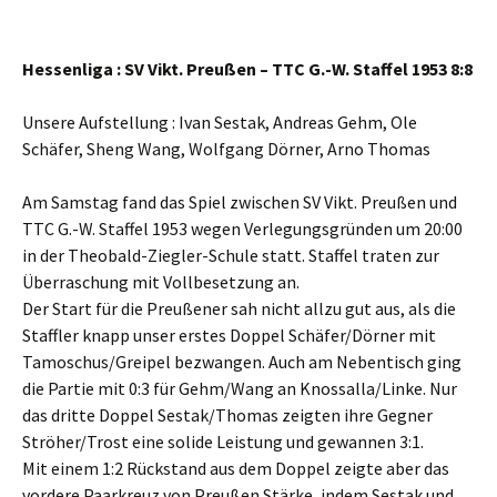
Hessenliga : SV Vikt. Preußen – TTC G.-W. Staffel 1953 8:8
Unsere Aufstellung : Ivan Sestak, Andreas Gehm, Ole
Schäfer, Sheng Wang, Wolfgang Dörner, Arno Thomas
Am Samstag fand das Spiel zwischen SV Vikt. Preußen und
TTC G.-W. Staffel 1953 wegen Verlegungsgründen um 20:00
in der Theobald-Ziegler-Schule statt. Staffel traten zur
Überraschung mit Vollbesetzung an.
Der Start für die Preußener sah nicht allzu gut aus, als die
Staffler knapp unser erstes Doppel Schäfer/Dörner mit
Tamoschus/Greipel bezwangen. Auch am Nebentisch ging
die Partie mit 0:3 für Gehm/Wang an Knossalla/Linke. Nur
das dritte Doppel Sestak/Thomas zeigten ihre Gegner
Ströher/Trost eine solide Leistung und gewannen 3:1.
Mit einem 1:2 Rückstand aus dem Doppel zeigte aber das
vordere Paarkreuz von Preußen Stärke, indem Sestak und