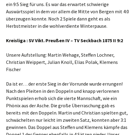
ein 9:5 Sieg für uns. Es war das erwartet schwierige
Auswärtsspiel in dem vor allem die Mitte von Bergen mit 4:0
überzeugen konnte. Noch 2 Spiele dann geht es als
Herbstmeister in die wohlverdiente Winterpause.
Kreisliga : SV Vikt. Preußen IV – TV Seckbach 1875 II 9:2
Unsere Aufstellung: Martin Wehage, Steffen Lochner,
Christian Weippert, Julian Knoll, Elias Polak, Klemens
Fischer
Da ist er… der erste Sieg in der Vorrunde wurde errungen!
Nach den Pleiten in den Doppeln und knapp verlorenen
Punktspielen erhob sich die vierte Mannschaft, wie ein
Phönix aus der Asche. Die große Überraschung gab es
bereits mit den Doppeln. Martin und Christian spielten gut,
schwächelten nur leicht im zweiten Satz, konnten aber 3:1
gewinnen. Das Doppel aus Steffen und Klemens kämpfe das
Doppel 1 der Gegner ebenfalls in 4 Sätzen nieder. Unser