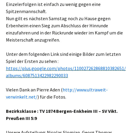
Einzelerfolgen ist einfach zu wenig gegen eine
Spitzenmannschaft.
Nun gilt es nächsten Samstag noch zu Hause gegen
Erbenheim einen Sieg zum Abschluss der Hinrunde
einzufahren und in der Rückrunde wieder im Kampf um die
Meisterschaft anzugreifen.
Unter dem folgenden Link sind einige Bilder zum letzten
Spiel der Ersten zu sehen :
https://plus.google.com/photos/110027262868810382651/
albums/6087513422982290033
Vielen Dank an Pierre Aden (
http://www.ultraweit-
verwinkelt.net/
) für die Fotos.
Bezirksklasse : TV 1874 Bergen-Enkheim III – SV Vikt.
Preußen III 5:9
Unsere Aufstellung: Nicolas Slomian, Georg Thomas,