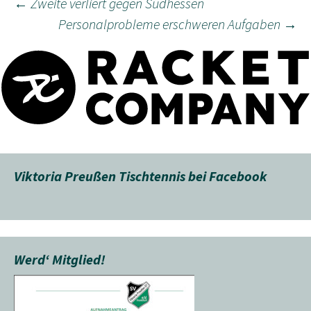
Beitragsnavigation
←
Zweite verliert gegen Südhessen
Personalprobleme erschweren Aufgaben
→
Viktoria Preußen Tischtennis bei Facebook
Werd‘ Mitglied!