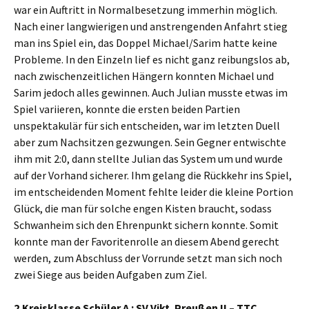
war ein Auftritt in Normalbesetzung immerhin möglich.
Nach einer langwierigen und anstrengenden Anfahrt stieg
man ins Spiel ein, das Doppel Michael/Sarim hatte keine
Probleme. In den Einzeln lief es nicht ganz reibungslos ab,
nach zwischenzeitlichen Hängern konnten Michael und
Sarim jedoch alles gewinnen. Auch Julian musste etwas im
Spiel variieren, konnte die ersten beiden Partien
unspektakulär für sich entscheiden, war im letzten Duell
aber zum Nachsitzen gezwungen. Sein Gegner entwischte
ihm mit 2:0, dann stellte Julian das System um und wurde
auf der Vorhand sicherer. Ihm gelang die Rückkehr ins Spiel,
im entscheidenden Moment fehlte leider die kleine Portion
Glück, die man für solche engen Kisten braucht, sodass
Schwanheim sich den Ehrenpunkt sichern konnte. Somit
konnte man der Favoritenrolle an diesem Abend gerecht
werden, zum Abschluss der Vorrunde setzt man sich noch
zwei Siege aus beiden Aufgaben zum Ziel.
2.Kreisklasse Schüler A : SV Vikt. Preußen II – TTC