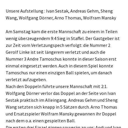
Unsere Aufstellung : Ivan Sestak, Andreas Gehm, Sheng
Wang, Wolfgang Dörner, Arno Thomas, Wolfram Mansky
Am Samstag kam die erste Mannschaft zu einem in Teilen
wenig überzeugendem 9:4 Sieg in Staffel. Der Gastgeber ist
zur Zeit vom Verletzungspech verfolgt: die Nummer 2
Gerolf Linke ist seit längerem verletzt und auch die
Nummer 3 Andre Tamoschus konnte in dieser Saison erst
einmal eingesetzt werden. Auch in diesem Spiel konnte
Tamoschus nur einen einzigen Ball spielen, um danach
verletzt aufzugeben.
Nach den Doppeln führte unsere Mannschaft mit 2:1.
Wolfgang Dörner verlor das Doppel an der Seite von Ivan
Sestak praktisch im Alleingang. Andreas Gehm und Sheng
Wang setzten sich knapp in 5 Sätzen durch. Arno Thomas
und Ersatzspieler Wolfram Mansky gewannen ihr Doppel
nach dem o.a. einen gespielten Ball.
Die ersten drei Einzel gingen souverän an uns: Andi und Ivan