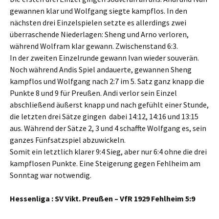
gewannen klar und Wolfgang siegte kampflos. In den
nächsten drei Einzelspielen setzte es allerdings zwei
überraschende Niederlagen: Sheng und Arno verloren,
während Wolfram klar gewann. Zwischenstand 6:3.
In der zweiten Einzelrunde gewann Ivan wieder souverän.
Noch während Andis Spiel andauerte, gewannen Sheng
kampflos und Wolfgang nach 2:7 im 5. Satz ganz knapp die
Punkte 8 und 9 für Preußen. Andi verlor sein Einzel
abschließend äußerst knapp und nach gefühlt einer Stunde,
die letzten drei Sätze gingen dabei 14:12, 14:16 und 13:15
aus. Während der Sätze 2, 3 und 4 schaffte Wolfgang es, sein
ganzes Fünfsatzspiel abzuwickeln.
Somit ein letztlich klarer 9:4 Sieg, aber nur 6:4 ohne die drei
kampflosen Punkte. Eine Steigerung gegen Fehlheim am
Sonntag war notwendig.
Hessenliga : SV Vikt. Preußen – VfR 1929 Fehlheim 5:9