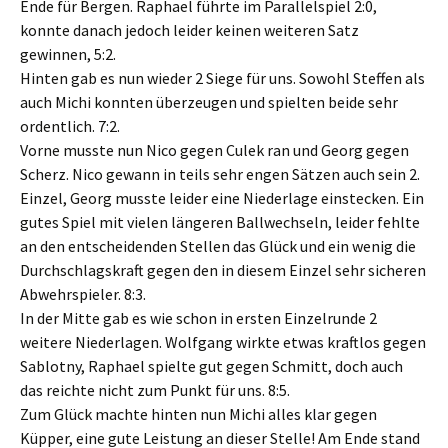
Ende für Bergen. Raphael führte im Parallelspiel 2:0,
konnte danach jedoch leider keinen weiteren Satz
gewinnen, 5:2.
Hinten gab es nun wieder 2 Siege für uns. Sowohl Steffen als
auch Michi konnten überzeugen und spielten beide sehr
ordentlich. 7:2.
Vorne musste nun Nico gegen Culek ran und Georg gegen
Scherz. Nico gewann in teils sehr engen Sätzen auch sein 2.
Einzel, Georg musste leider eine Niederlage einstecken. Ein
gutes Spiel mit vielen längeren Ballwechseln, leider fehlte
an den entscheidenden Stellen das Glück und ein wenig die
Durchschlagskraft gegen den in diesem Einzel sehr sicheren
Abwehrspieler. 8:3.
In der Mitte gab es wie schon in ersten Einzelrunde 2
weitere Niederlagen. Wolfgang wirkte etwas kraftlos gegen
Sablotny, Raphael spielte gut gegen Schmitt, doch auch
das reichte nicht zum Punkt für uns. 8:5.
Zum Glück machte hinten nun Michi alles klar gegen
Küpper, eine gute Leistung an dieser Stelle! Am Ende stand