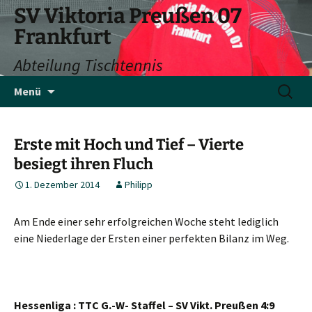
SV Viktoria Preußen 07
Frankfurt
Abteilung Tischtennis
Zum
Suchen
Menü
Inhalt
nach:
springen
Erste mit Hoch und Tief – Vierte
besiegt ihren Fluch
1. Dezember 2014
Philipp
Am Ende einer sehr erfolgreichen Woche steht lediglich
eine Niederlage der Ersten einer perfekten Bilanz im Weg.
Hessenliga : TTC G.-W- Staffel – SV Vikt. Preußen 4:9