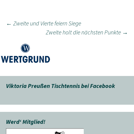
Beitragsnavigation
←
Zweite und Vierte feiern Siege
Zweite holt die nächsten Punkte
→
Viktoria Preußen Tischtennis bei Facebook
Werd‘ Mitglied!