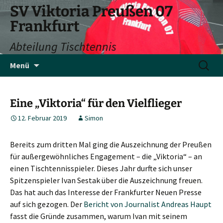
SV Viktoria Preußen 07
Frankfurt
Abteilung Tischtennis
Zum
Suchen
Menü
Inhalt
nach:
springen
Eine „Viktoria“ für den Vielflieger
12. Februar 2019
Simon
Bereits zum dritten Mal ging die Auszeichnung der Preußen
für außergewöhnliches Engagement – die „Viktoria“ – an
einen Tischtennisspieler. Dieses Jahr durfte sich unser
Spitzenspieler Ivan Sestak über die Auszeichnung freuen.
Das hat auch das Interesse der Frankfurter Neuen Presse
auf sich gezogen. Der
Bericht von Journalist Andreas Haupt
fasst die Gründe zusammen, warum Ivan mit seinem