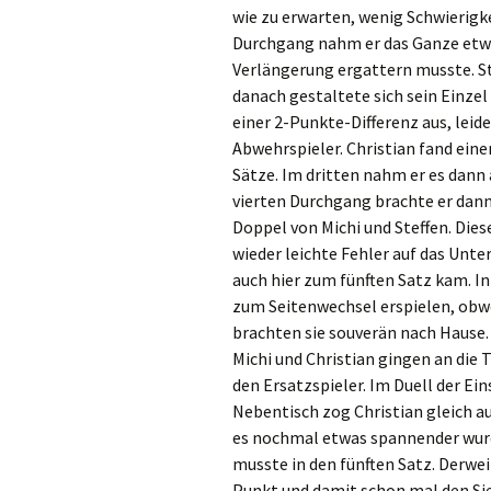
wie zu erwarten, wenig Schwierigk
Durchgang nahm er das Ganze etwas 
Verlängerung ergattern musste. St
danach gestaltete sich sein Einzel
einer 2-Punkte-Differenz aus, lei
Abwehrspieler. Christian fand einen
Sätze. Im dritten nahm er es dann
vierten Durchgang brachte er dann 
Doppel von Michi und Steffen. Dies
wieder leichte Fehler auf das Unte
auch hier zum fünften Satz kam. I
zum Seitenwechsel erspielen, obwo
brachten sie souverän nach Hause. S
Michi und Christian gingen an die
den Ersatzspieler. Im Duell der Ein
Nebentisch zog Christian gleich au
es nochmal etwas spannender wurd
musste in den fünften Satz. Derwei
Punkt und damit schon mal den Sieg