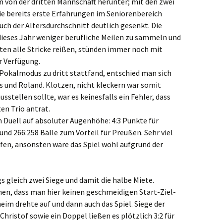
 von der dritten Mannschaft herunter; mit den zwei
ie bereits erste Erfahrungen im Seniorenbereich
h der Altersdurchschnitt deutlich gesenkt. Die
dieses Jahr weniger berufliche Meilen zu sammeln und
llten alle Stricke reißen, stünden immer noch mit
r Verfügung.
 Pokalmodus zu dritt stattfand, entschied man sich
us und Roland. Klotzen, nicht kleckern war somit
sstellen sollte, war es keinesfalls ein Fehler, dass
en Trio antrat.
m Duell auf absoluter Augenhöhe: 4:3 Punkte für
nd 266:258 Bälle zum Vorteil für Preußen. Sehr viel
fen, ansonsten wäre das Spiel wohl aufgrund der
 gleich zwei Siege und damit die halbe Miete.
ehen, dass man hier keinen geschmeidigen Start-Ziel-
eim drehte auf und dann auch das Spiel. Siege der
hristof sowie ein Doppel ließen es plötzlich 3:2 für