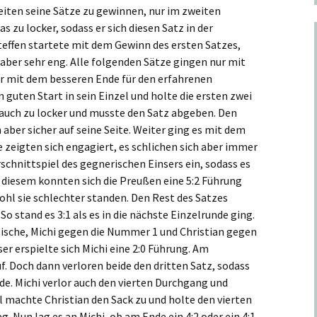
eiten seine Sätze zu gewinnen, nur im zweiten
zu locker, sodass er sich diesen Satz in der
effen startete mit dem Gewinn des ersten Satzes,
 aber sehr eng. Alle folgenden Sätze gingen nur mit
der mit dem besseren Ende für den erfahrenen
 guten Start in sein Einzel und holte die ersten zwei
 auch zu locker und musste den Satz abgeben. Den
aber sicher auf seine Seite. Weiter ging es mit dem
e zeigten sich engagiert, es schlichen sich aber immer
rschnittspiel des gegnerischen Einsers ein, sodass es
n diesem konnten sich die Preußen eine 5:2 Führung
hl sie schlechter standen. Den Rest des Satzes
o stand es 3:1 als es in die nächste Einzelrunde ging.
 Tische, Michi gegen die Nummer 1 und Christian gegen
ser erspielte sich Michi eine 2:0 Führung. Am
f. Doch dann verloren beide den dritten Satz, sodass
e. Michi verlor auch den vierten Durchgang und
l machte Christian den Sack zu und holte den vierten
. Nun lag es an Michi, ob am Ende ein 4:2 oder ein 4:1