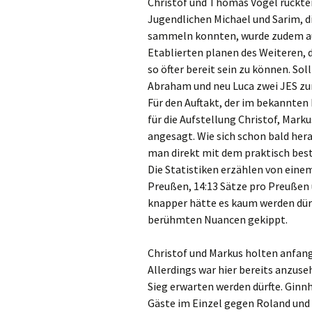
Christof und Thomas Vogel rückten
Jugendlichen Michael und Sarim, d
sammeln konnten, wurde zudem auc
Etablierten planen des Weiteren, 
so öfter bereit sein zu können. So
Abraham und neu Luca zwei JES zu
Für den Auftakt, der im bekannten
für die Aufstellung Christof, Mark
angesagt. Wie sich schon bald herau
man direkt mit dem praktisch best
Die Statistiken erzählen von eine
Preußen, 14:13 Sätze pro Preußen u
knapper hätte es kaum werden dür
berühmten Nuancen gekippt.
Christof und Markus holten anfangs
Allerdings war hier bereits anzus
Sieg erwarten werden dürfte. Ginnh
Gäste im Einzel gegen Roland und C