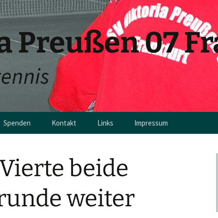
ia Preußen 07 F
tennis
Spenden
Kontakt
Links
Impressum
en
 Vierte beide
runde weiter