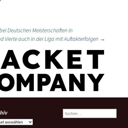
 bei Deutschen Meisterschaften in
nd Vierte auch in der Liga mit Auftakterfolgen
→
hiv
Suchen
nach:
iv