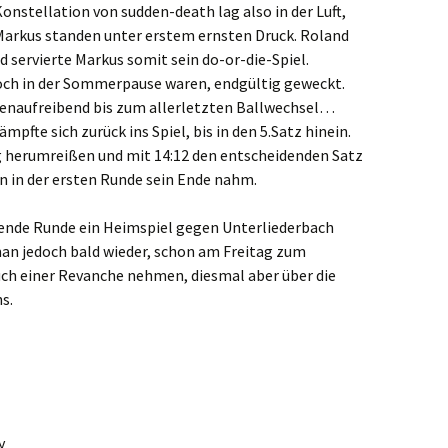
nstellation von sudden-death lag also in der Luft,
arkus standen unter erstem ernsten Druck. Roland
 servierte Markus somit sein do-or-die-Spiel.
 noch in der Sommerpause waren, endgültig geweckt.
ervenaufreibend bis zum allerletzten Ballwechsel…
mpfte sich zurück ins Spiel, bis in den 5.Satz hinein.
g herumreißen und mit 14:12 den entscheidenden Satz
on in der ersten Runde sein Ende nahm.
ende Runde ein Heimspiel gegen Unterliederbach
an jedoch bald wieder, schon am Freitag zum
ch einer Revanche nehmen, diesmal aber über die
s.
y