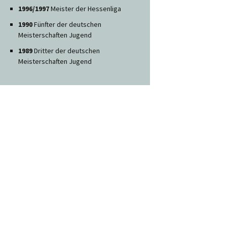
1996/1997
Meister der Hessenliga
1990
Fünfter der deutschen
Meisterschaften Jugend
1989
Dritter der deutschen
Meisterschaften Jugend