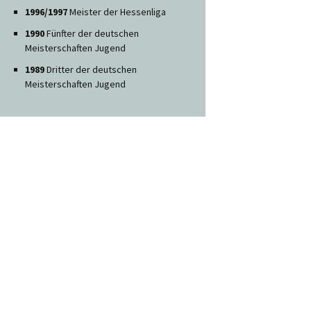
1996/1997
Meister der Hessenliga
1990
Fünfter der deutschen
Meisterschaften Jugend
1989
Dritter der deutschen
Meisterschaften Jugend