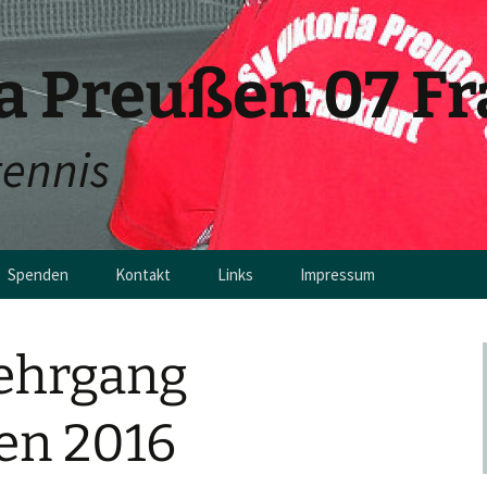
ia Preußen 07 F
tennis
Spenden
Kontakt
Links
Impressum
en
lehrgang
en 2016