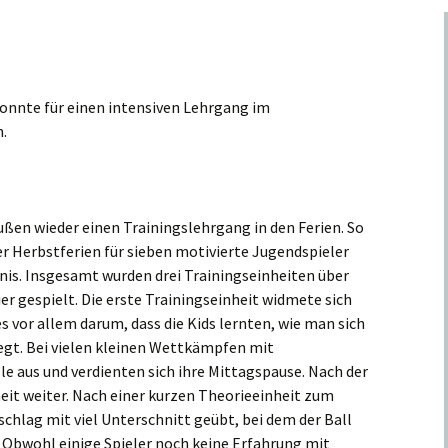
 konnte für einen intensiven Lehrgang im
.
eußen wieder einen Trainingslehrgang in den Ferien. So
 Herbstferien für sieben motivierte Jugendspieler
is. Insgesamt wurden drei Trainingseinheiten über
er gespielt. Die erste Trainingseinheit widmete sich
 vor allem darum, dass die Kids lernten, wie man sich
egt. Bei vielen kleinen Wettkämpfen mit
 aus und verdienten sich ihre Mittagspause. Nach der
heit weiter. Nach einer kurzen Theorieeinheit zum
chlag mit viel Unterschnitt geübt, bei dem der Ball
. Obwohl einige Spieler noch keine Erfahrung mit