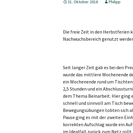
31. Oktober 2016
Philipp
5. Herren
Jungen 19 I
Die freie Zeit in den Herbstferien
Jungen 15 I
Nachwuchsbereich genutzt werden
Seit langer Zeit gab es bei den Pr
wurde das mittlere Wochenende der
ein Wochenende rund um Tischtenn
2,5 Stunden und ein Abschlussturni
dem Thema Beinarbeit. Hier ging es
schnell und sinnvoll am Tisch bew
Bewegungsübungen tobten sich alle
Pause ging es mit der zweiten Ein
korrekten Aufschlag wurde ein Aufs
im Idealfall zurück zum Netz rollt