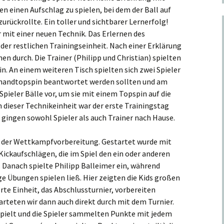
en einen Aufschlag zu spielen, bei dem der Ball auf
urückrollte. Ein toller und sichtbarer Lernerfolg!
 mit einer neuen Technik. Das Erlernen des
r restlichen Trainingseinheit. Nach einer Erklärung
nen durch. Die Trainer (Philipp und Christian) spielten
in. An einem weiteren Tisch spielten sich zwei Spieler
khandtopspin beantwortet werden sollten und am
Spieler Bälle vor, um sie mit einem Topspin auf die
h dieser Technikeinheit war der erste Trainingstag
 gingen sowohl Spieler als auch Trainer nach Hause.
t der Wettkampfvorbereitung. Gestartet wurde mit
ckaufschlägen, die im Spiel den ein oder anderen
. Danach spielte Philipp Balleimer ein, während
e Übungen spielen ließ. Hier zeigten die Kids großen
ierte Einheit, das Abschlussturnier, vorbereiten
arteten wir dann auch direkt durch mit dem Turnier.
spielt und die Spieler sammelten Punkte mit jedem