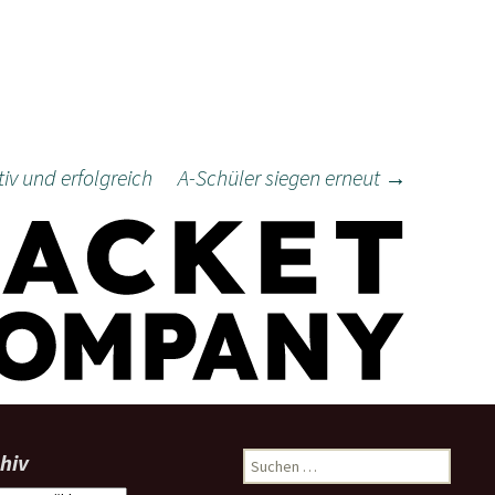
iv und erfolgreich
A-Schüler siegen erneut
→
hiv
Suchen
nach: