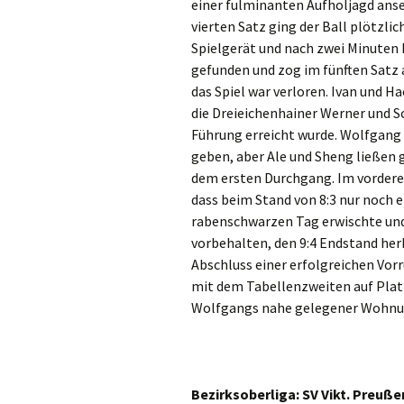
einer fulminanten Aufholjagd anse
vierten Satz ging der Ball plötzli
Spielgerät und nach zwei Minuten 
gefunden und zog im fünften Satz a
das Spiel war verloren. Ivan und Ha
die Dreieichenhainer Werner und Sc
Führung erreicht wurde. Wolfgang
geben, aber Ale und Sheng ließen 
dem ersten Durchgang. Im vorderen 
dass beim Stand von 8:3 nur noch e
rabenschwarzen Tag erwischte und 
vorbehalten, den 9:4 Endstand her
Abschluss einer erfolgreichen Vorr
mit dem Tabellenzweiten auf Platz 
Wolfgangs nahe gelegener Wohnung
Bezirksoberliga: SV Vikt. Preuße