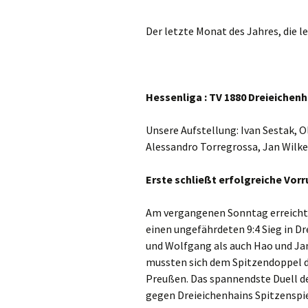
5. Herren
Der letzte Monat des Jahres, die l
Jungen 19 I
Jungen 15 I
Hessenliga : TV 1880 Dreieichenha
Unsere Aufstellung: Ivan Sestak, 
Alessandro Torregrossa, Jan Wilk
Erste schließt erfolgreiche Vorr
Am vergangenen Sonntag erreichte
einen ungefährdeten 9:4 Sieg in D
und Wolfgang als auch Hao und Jan 
mussten sich dem Spitzendoppel de
Preußen. Das spannendste Duell de
gegen Dreieichenhains Spitzenspiel