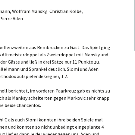
mann, Wolfram Mansky, Christian Kolbe,
Pierre Aden
bellenzweiten aus Rembrücken zu Gast. Das Spiel ging
s Altmeisterdoppel als Zweierdoppel mit Mansky und
er Gäste und ließ in drei Sätze nur 11 Punkte zu.
Haßelmann und Sprankel deutlich. Slomi und Aden
rthodox aufspielende Gegner, 1:2.
hnell berichtet, im vorderen Paarkreuz gab es nichts zu
ch als Manksy scheiterten gegen Markovic sehr knapp
ie beide chancenlos.
hl C als auch Slomi konnten ihre beiden Spiele mal
en und konnten so nicht unbedingt eingeplante 4
z lief es dann leider wieder gegen uns. Aden und