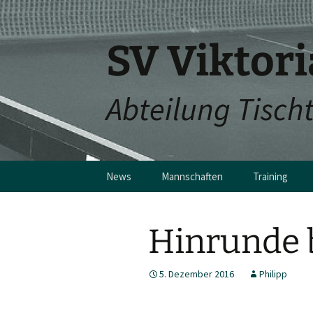
SV Viktor
Abteilung Tisch
Zum
News
Mannschaften
Training
Inhalt
springen
1. Herren
Trainingszeit
Hinrunde 
2. Herren
Sporthalle
3. Herren
Trainer
5. Dezember 2016
Philipp
4. Herren