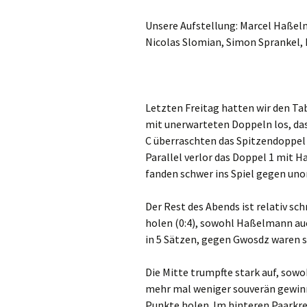
Unsere Aufstellung: Marcel Haßel
Nicolas Slomian, Simon Sprankel, 
Letzten Freitag hatten wir den Ta
mit unerwarteten Doppeln los, da
C überraschten das Spitzendoppel d
Parallel verlor das Doppel 1 mit 
fanden schwer ins Spiel gegen uno
Der Rest des Abends ist relativ sc
holen (0:4), sowohl Haßelmann au
in 5 Sätzen, gegen Gwosdz waren s
Die Mitte trumpfte stark auf, sowo
mehr mal weniger souverän gewinn
Punkte holen. Im hinteren Paarkreu