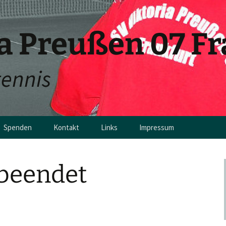
ia Preußen 07 F
tennis
Spenden
Kontakt
Links
Impressum
en
beendet