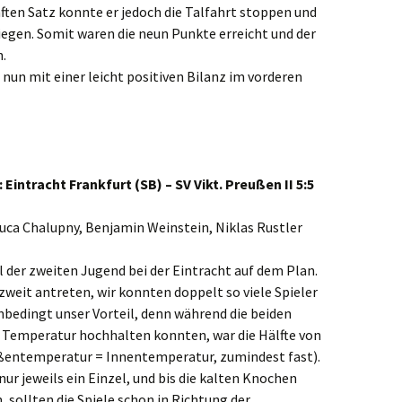
ften Satz konnte er jedoch die Talfahrt stoppen und
iegen. Somit waren die neun Punkte erreicht und der
.
un mit einer leicht positiven Bilanz im vorderen
Eintracht Frankfurt (SB) – SV Vikt. Preußen II 5:5
uca Chalupny, Benjamin Weinstein, Niklas Rustler
 der zweiten Jugend bei der Eintracht auf dem Plan.
 zweit antreten, wir konnten doppelt so viele Spieler
nbedingt unser Vorteil, denn während die beiden
e Temperatur hochhalten konnten, war die Hälfte von
ußentemperatur = Innentemperatur, zumindest fast).
ur jeweils ein Einzel, und bis die kalten Knochen
 sollten die Spiele schon in Richtung der