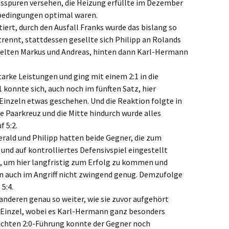
sspuren versehen, die Heizung erfüllte im Dezember
lbedingungen optimal waren.
iert, durch den Ausfall Franks wurde das bislang so
rennt, stattdessen gesellte sich Philipp an Rolands
pielten Markus und Andreas, hinten dann Karl-Hermann
arke Leistungen und ging mit einem 2:1 in die
1 konnte sich, auch noch im fünften Satz, hier
Einzeln etwas geschehen. Und die Reaktion folgte in
e Paarkreuz und die Mitte hindurch wurde alles
f 5:2.
Gerald und Philipp hatten beide Gegner, die zum
und auf kontrolliertes Defensivspiel eingestellt
l, um hier langfristig zum Erfolg zu kommen und
rn auch im Angriff nicht zwingend genug. Demzufolge
5:4.
anderen genau so weiter, wie sie zuvor aufgehört
e Einzel, wobei es Karl-Hermann ganz besonders
ichten 2:0-Führung konnte der Gegner noch