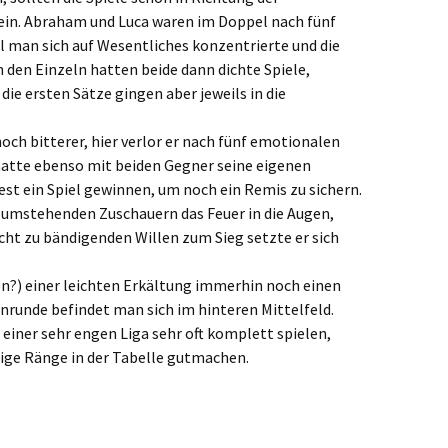
in. Abraham und Luca waren im Doppel nach fünf
l man sich auf Wesentliches konzentrierte und die
n den Einzeln hatten beide dann dichte Spiele,
die ersten Sätze gingen aber jeweils in die
noch bitterer, hier verlor er nach fünf emotionalen
 hatte ebenso mit beiden Gegner seine eigenen
t ein Spiel gewinnen, um noch ein Remis zu sichern.
n umstehenden Zuschauern das Feuer in die Augen,
cht zu bändigenden Willen zum Sieg setzte er sich
n?) einer leichten Erkältung immerhin noch einen
runde befindet man sich im hinteren Mittelfeld.
einer sehr engen Liga sehr oft komplett spielen,
nige Ränge in der Tabelle gutmachen.