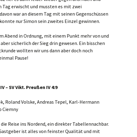
n Tag erwischt und mussten es mit zwei
davon war an diesem Tag mit seinen Gegenschüssen
onnte nur Simon sein zweites Einzel gewinnen.
sem Abend in Ordnung, mit einem Punkt mehr von und
ber sicherlich der Sieg drin gewesen. Ein bisschen
ckrunde wollten wir uns dann aber doch noch
einmal Pause!
V – SV Vikt. Preußen IV 4:9
ok, Roland Volske, Andreas Tepel, Karl-Hermann
pp Ciemny
 die Reise ins Nordend, ein direkter Tabellennachbar.
astgeber ist alles von feinster Qualität und mit