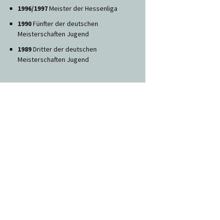
1996/1997
Meister der Hessenliga
1990
Fünfter der deutschen
Meisterschaften Jugend
1989
Dritter der deutschen
Meisterschaften Jugend