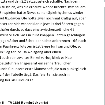
tzte und den 2:2 Satzausgleich schaffte. Nach dem
ch zu Bruch, was die erneute Wende brachte: mit neuem
Einspielen hatte Neves seinen Spielrhythmus wieder
uf 8:2 davon. Ole holte zwar nochmal kräftig auf, aber
o setzen sich wieder klar in jeweils drei Sätzen gegen
häfer durch, so dass eine zwischenzeitliche 4:2
 musste sich Gass in fünf knappen Sätzen geschlagen
gegen Acker und Schreiber nichts anbrennen – 6:3 nach
Paarkreuz folgten jetzt Siege für Ivan und Ole, so
in Sieg fehlte. Da Wolfgang aber einen
auch sein zweites Einzel verlor, blieb es Hao
beizuführen. Insgesamt ein sehr erfreulicher
unde für unsere erste Mannschaft, die nun punktgleich
4 der Tabelle liegt. Das feierten sie auch in
 bei Bier und Pizza.
n II – TV 1895 Rembrücken 6:9