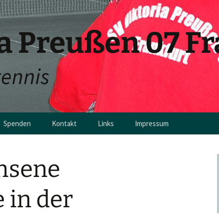
ia Preußen 07 F
tennis
Spenden
Kontakt
Links
Impressum
en
hsene
 in der