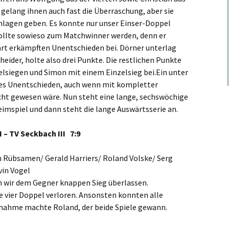
gelang ihnen auch fast die Überraschung, aber sie
hlagen geben. Es konnte nur unser Einser-Doppel
ollte sowieso zum Matchwinner werden, denn er
art erkämpften Unentschieden bei. Dörner unterlag
eider, holte also drei Punkte. Die restlichen Punkte
elsiegen und Simon mit einem Einzelsieg bei.Ein unter
es Unentschieden, auch wenn mit kompletter
licht gewesen wäre. Nun steht eine lange, sechswöchige
mspiel und dann steht die lange Auswärtsserie an.
I – TV Seckbach III 7:9
n Rübsamen/ Gerald Harriers/ Roland Volske/ Serg
in Vogel
 wir dem Gegner knappen Sieg überlassen.
e vier Doppel verloren. Ansonsten konnten alle
usnahme machte Roland, der beide Spiele gewann.