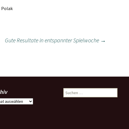
s Polak
Gute Resultate in entspannter Spielwoche
→
hiv
Suchen
nach:
iv