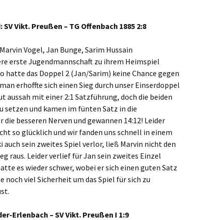
 SV Vikt. Preußen – TG Offenbach 1885 2:8
 Marvin Vogel, Jan Bunge, Sarim Hussain
ere erste Jugendmannschaft zu ihrem Heimspiel
So hatte das Doppel 2 (Jan/Sarim) keine Chance gegen
man erhoffte sich einen Sieg durch unser Einserdoppel
t aussah mit einer 2:1 Satzführung, doch die beiden
zu setzen und kamen im fünten Satz in die
er die besseren Nerven und gewannen 14:12! Leider
icht so glücklich und wir fanden uns schnell in einem
 auch sein zweites Spiel verlor, ließ Marvin nicht den
g raus. Leider verlief für Jan sein zweites Einzel
hatte es wieder schwer, wobei er sich einen guten Satz
 noch viel Sicherheit um das Spiel für sich zu
st.
er-Erlenbach – SV Vikt. Preußen I 1:9