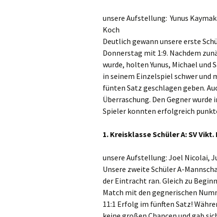
unsere Aufstellung: Yunus Kaymak
Koch
Deutlich gewann unsere erste Sch
Donnerstag mit 1:9. Nachdem zunä
wurde, holten Yunus, Michael und S
in seinem Einzelspiel schwer und m
fünten Satz geschlagen geben. Au
Überraschung. Den Gegner wurde in 
Spieler konnten erfolgreich punkt
1. Kreisklasse Schüler A: SV Vikt
unsere Aufstellung: Joel Nicolai, 
Unsere zweite Schüler A-Mannscha
der Eintracht ran. Gleich zu Begin
Match mit den gegnerischen Numme
11:1 Erfolg im fünften Satz! Währ
keine großen Chancen und gab sich