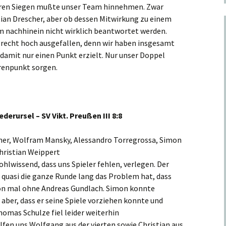
laren Siegen mußte unser Team hinnehmen. Zwar
tian Drescher, aber ob dessen Mitwirkung zu einem
im nachhinein nicht wirklich beantwortet werden.
s recht hoch ausgefallen, denn wir haben insgesamt
amit nur einen Punkt erzielt. Nur unser Doppel
renpunkt sorgen.
erursel – SV Vikt. Preußen III 8:8
ner, Wolfram Mansky, Alessandro Torregrossa, Simon
hristian Weippert
ohlwissend, dass uns Spieler fehlen, verlegen. Der
er quasi die ganze Runde lang das Problem hat, dass
chon mal ohne Andreas Gundlach. Simon konnte
 aber, dass er seine Spiele vorziehen konnte und
omas Schulze fiel leider weiterhin
lfen uns Wolfgang aus der vierten sowie Christian aus