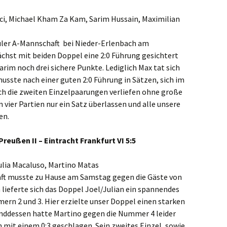
ci, Michael Kham Za Kam, Sarim Hussain, Maximilian
üler A-Mannschaft bei Nieder-Erlenbach am
chst mit beiden Doppel eine 2:0 Führung gesichtert
arim noch drei sichere Punkte. Lediglich Max tat sich
usste nach einer guten 2:0 Führung in Sätzen, sich im
ch die zweiten Einzelpaarungen verliefen ohne große
vier Partien nur ein Satz überlassen und alle unsere
en.
. Preußen II – Eintracht Frankfurt
VI 5:5
Julia Macaluso, Martino Matas
ft musste zu Hause am Samstag gegen die Gäste von
n lieferte sich das Doppel Joel/Julian ein spannendes
rn 2 und 3. Hier erzielte unser Doppel einen starken
enddessen hatte Martino gegen die Nummer 4 leider
 mit einem 0:3 geschlagen. Sein zweites Einzel, sowie