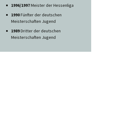
1996/1997
Meister der Hessenliga
1990
Fünfter der deutschen
Meisterschaften Jugend
1989
Dritter der deutschen
Meisterschaften Jugend