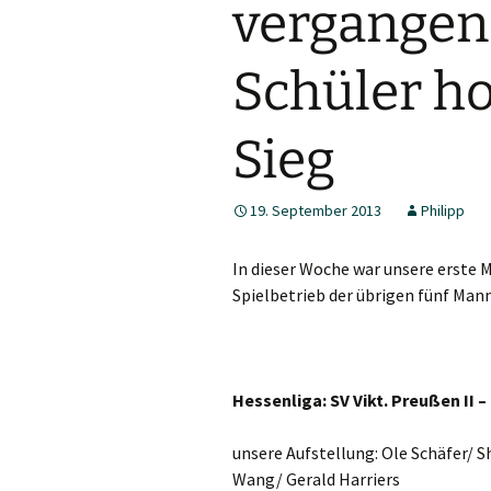
vergangen
5. Herren
Schüler ho
Jungen 19 I
Jungen 15 I
Sieg
19. September 2013
Philipp
In dieser Woche war unsere erste M
Spielbetrieb der übrigen fünf Mann
Hessenliga: SV Vikt. Preußen II –
unsere Aufstellung: Ole Schäfer/
Wang/ Gerald Harriers