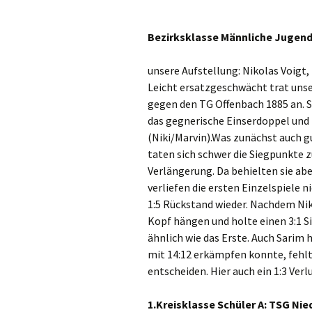
Bezirksklasse Männliche Jugend:
unsere Aufstellung: Nikolas Voigt,
Leicht ersatzgeschwächt trat uns
gegen den TG Offenbach 1885 an. 
das gegnerische Einserdoppel und 
(Niki/Marvin).Was zunächst auch gu
taten sich schwer die Siegpunkte 
Verlängerung. Da behielten sie ab
verliefen die ersten Einzelspiele n
1:5 Rückstand wieder. Nachdem Niki
Kopf hängen und holte einen 3:1 Sie
ähnlich wie das Erste. Auch Sarim 
mit 14:12 erkämpfen konnte, fehlte
entscheiden. Hier auch ein 1:3 Verlu
1.Kreisklasse Schüler A: TSG Nied