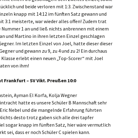
lücklich und beide verloren mit 1:3. Zwischenstand war
Einzeln knapp mit 14:12 im fünften Satz gewann und
it 3:1 meisterte, war wieder alles offen! Zudem trat
e Nummer 1 an und ließ nichts anbrennen mit einem
lian und Martino in ihren letzten Einzel geschlagen
Gegner. Im letzten Einzel von Joel, hatte dieser dieser
egner und gewann zu 9, zu 4 und zu 2! Ein durchaus
 Klasse erlebt einen neuen „Top-Scorer“ mit Joel
Taten von ihm!
ht Frankfurt – SV Vikt. Preußen 10:0
stein, Ayman El Korfa, Kolja Wegner
intracht hatte es unsere Schüler B Mannschaft sehr
 Eric Nebel und die mangelnde Erfahrung führten
Nichts desto trotz gaben sich alle drei tapfer
iel sogar knapp im fünften Satz, hier wäre vermutlich
t sei, dass er noch Schüler C spielen kann.