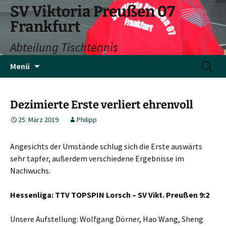
SV Viktoria Preußen 07
Frankfurt
Abteilung Tischtennis
Zum
Suchen
Menü
Inhalt
nach:
springen
Dezimierte Erste verliert ehrenvoll
25. März 2019
Philipp
Angesichts der Umstände schlug sich die Erste auswärts
sehr tapfer, außerdem verschiedene Ergebnisse im
Nachwuchs.
Hessenliga: TTV TOPSPIN Lorsch – SV Vikt. Preußen 9:2
Unsere Aufstellung: Wolfgang Dörner, Hao Wang, Sheng