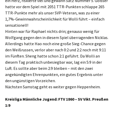
ein Herz, riskierte viel und gewann Satz Nummer 5. Goisser
hatte vor dem Spiel mit 2051 TTR-Punkten schlappe 265
TTR-Punkte mehr als unser SVP-Veteran, was zu einer
1,7%-Gewinnwahrscheinlichkeit für Wolli führt – einfach
sensationell!
Hinten war für Raphael nichts drin; genauso wenig für
Wolfgang gegen den in diesem Spiel überragenden Nicklas.
Allerdings hatte Hao noch eine große Sieg-Chance gegen
den Weißrussen, verlor aber nach 0:2 und 2:2 noch mit 9:11
im Fünften. Sheng hatte schon 2:1 geführt. Da Wolli an
diesem Tag praktisch unbesiegbar war, lag ein 5:9 in der
Luft. Es sollte aber beim 2:9 bleiben – mit den zwei
angekündigten Ehrenpunkten, ein gutes Ergebnis unter
den ungünstigen Vorzeichen.
Nächsten Samstag geht es weiter gegen Heppenheim.
Kreisliga Männliche Jugend: FTV 1860 – SV Vikt. Preußen
1:9