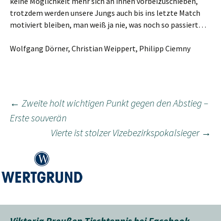
keine Möglichkeit mehr sich an ihnen vorbeizuschieben,
trotzdem werden unsere Jungs auch bis ins letzte Match
motiviert bleiben, man weiß ja nie, was noch so passiert…
Wolfgang Dörner, Christian Weippert, Philipp Ciemny
Beitragsnavigation
←
Zweite holt wichtigen Punkt gegen den Abstieg –
Erste souverän
Vierte ist stolzer Vizebezirkspokalsieger
→
Viktoria Preußen Tischtennis bei Facebook