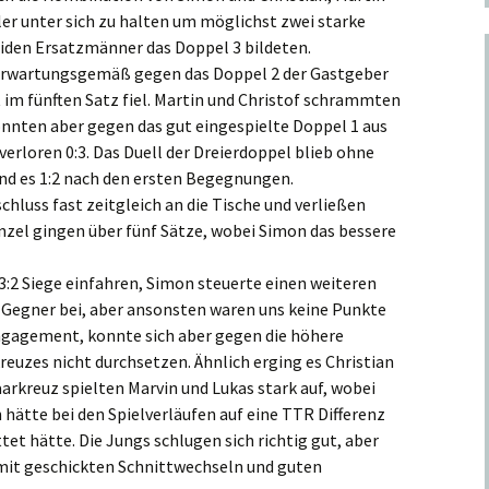
ler unter sich zu halten um möglichst zwei starke
eiden Ersatzmänner das Doppel 3 bildeten.
 erwartungsgemäß gegen das Doppel 2 der Gastgeber
 im fünften Satz fiel. Martin und Christof schrammten
nnten aber gegen das gut eingespielte Doppel 1 aus
erloren 0:3. Das Duell der Dreierdoppel blieb ohne
nd es 1:2 nach den ersten Begegnungen.
hluss fast zeitgleich an die Tische und verließen
Einzel gingen über fünf Sätze, wobei Simon das bessere
:2 Siege einfahren, Simon steuerte einen weiteren
r Gegner bei, aber ansonsten waren uns keine Punkte
Engagement, konnte sich aber gegen die höhere
reuzes nicht durchsetzen. Ähnlich erging es Christian
aarkreuz spielten Marvin und Lukas stark auf, wobei
 hätte bei den Spielverläufen auf eine TTR Differenz
t hätte. Die Jungs schlugen sich richtig gut, aber
mit geschickten Schnittwechseln und guten