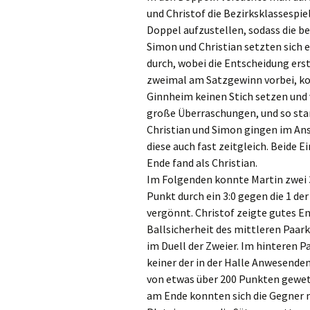
und Christof die Bezirksklassespie
Doppel aufzustellen, sodass die b
Simon und Christian setzten sich
durch, wobei die Entscheidung erst
zweimal am Satzgewinn vorbei, ko
Ginnheim keinen Stich setzen und v
große Überraschungen, und so sta
Christian und Simon gingen im Ansc
diese auch fast zeitgleich. Beide 
Ende fand als Christian.
Im Folgenden konnte Martin zwei 3
Punkt durch ein 3:0 gegen die 1 de
vergönnt. Christof zeigte gutes 
Ballsicherheit des mittleren Paark
im Duell der Zweier. Im hinteren P
keiner der in der Halle Anwesenden
von etwas über 200 Punkten gewette
am Ende konnten sich die Gegner 