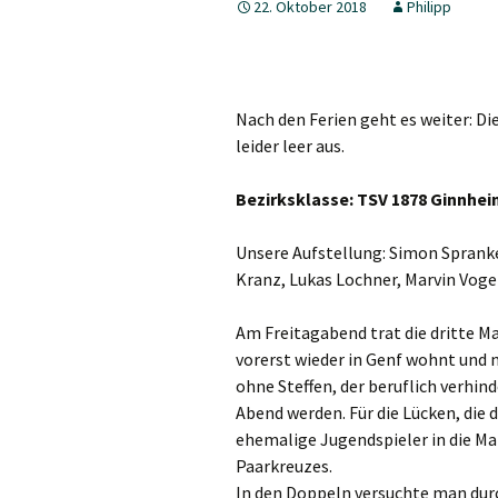
22. Oktober 2018
Philipp
5. Herren
Jungen 19 I
Nach den Ferien geht es weiter: Die
Jungen 15 I
leider leer aus.
Bezirksklasse: TSV 1878 Ginnheim 
Unsere Aufstellung: Simon Spranke
Kranz, Lukas Lochner, Marvin Voge
Am Freitagabend trat die dritte Ma
vorerst wieder in Genf wohnt und 
ohne Steffen, der beruflich verhin
Abend werden. Für die Lücken, die 
ehemalige Jugendspieler in die M
Paarkreuzes.
In den Doppeln versuchte man dur