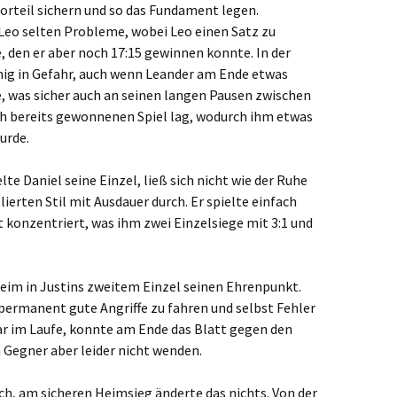
rteil sichern und so das Fundament legen.
Leo selten Probleme, wobei Leo einen Satz zu
e, den er aber noch 17:15 gewinnen konnte. In der
ig in Gefahr, auch wenn Leander am Ende etwas
e, was sicher auch an seinen langen Pausen zwischen
h bereits gewonnenen Spiel lag, wodurch ihm etwas
urde.
te Daniel seine Einzel, ließ sich nicht wie der Ruhe
ierten Stil mit Ausdauer durch. Er spielte einfach
rt konzentriert, was ihm zwei Einzelsiege mit 3:1 und
eim in Justins zweitem Einzel seinen Ehrenpunkt.
 permanent gute Angriffe zu fahren und selbst Fehler
war im Laufe, konnte am Ende das Blatt gegen den
 Gegner aber leider nicht wenden.
sch, am sicheren Heimsieg änderte das nichts. Von der