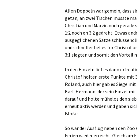
Allen Doppeln war gemein, dass si
getan, an zwei Tischen musste ma
Christian und Marvin noch gerade 
1:2 noch en 3:2 gedreht. Etwas ander
ausgeglichenen Sätze schlussendl
und schneller lief es für Christof
3:1 siegten und somit den Vorteil
In den Einzeln lief es dann erfreul
Christof holten erste Punkte mit 3:
Roland, auch hier gab es Siege mit 
Karl-Hermann, der sein Einzel mit
darauf und holte mühelos den siebt
erneut aktiv werden und gaben sic
Blöße.
So war der Ausflug neben den Zoo 
Ferien wieder erreicht. Gleich am 