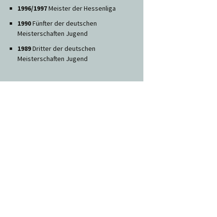
1996/1997
Meister der Hessenliga
1990
Fünfter der deutschen
Meisterschaften Jugend
1989
Dritter der deutschen
Meisterschaften Jugend