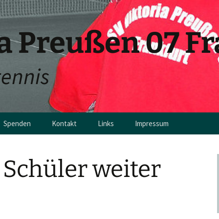
ia Preußen 07 F
tennis
Spenden
Kontakt
Links
Impressum
en
 Schüler weiter