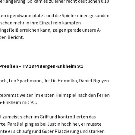
 Verlängerung. So kam es zu einer recht deutlichen 0:10
oten irgendwann platzt und die Spieler einen gesunden
sschen mehr in ihre Einzel rein kämpfen.
ngsfleiß erreichen kann, zeigen gerade unsere A-
den Bericht.
t. Preußen – TV 1874 Bergen-Enkheim 9:1
ach, Leo Spachmann, Justin Homolka, Daniel Nguyen
ebremst weiter. Im ersten Heimspiel nach den Ferien
n-Enkheim mit 9:1.
zumeist sicher im Griff und kontrollierten das
te. Parallel ging es bei Justin hoch her, er musste
onnte er sich aufgrund Guter Platzierung und starken