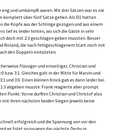
e eng und umkämpft waren. Mit drei Sätzen war es nie
n komplett über fünf Sätze gehen. Als D1 hatten
so die Köpfe aus der Schlinge gezogen und aus einem
s lief es leider hinten, wo sich die Gäste in sehr
ich doch mit 2:3 geschlagen geben mussten. Besser
 und Roland, die nach fehlgeschlagenem Start noch mit
 nach den Doppeln eintüteten.
icherweise flüssiger und einseitiger, Christian und
0 bzw. 3:1. Gleiches galt in der Mitte für Marvin und
3:1 und 3:0. Einen kleinen Knick gab es dann leider bei
 1:3 abgeben musste. Frank reagierte aber prompt
en Punkt. Vorne durften Christian und Christof also
h mit ihren nächsten beiden
Siegen
jeweils keine
schnell erfolgreich und die Spannung von vor den
Freitag folgt sozusagen das nächste Derby in